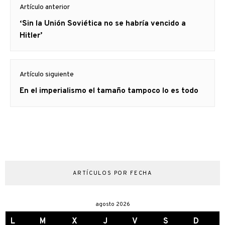
Artículo anterior
de
Artículo
‘Sin la Unión Soviética no se habría vencido a
entradas
anterior
Hitler’
Artículo siguiente
Artículo
En el imperialismo el tamaño tampoco lo es todo
siguiente:
ARTÍCULOS POR FECHA
agosto 2026
L
M
X
J
V
S
D