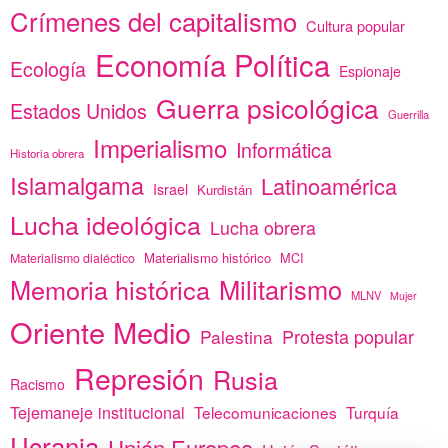
Crímenes del capitalismo
Cultura popular
Economía Política
Ecología
Espionaje
Guerra psicológica
Estados Unidos
Guerrilla
Imperialismo
Informática
Historia obrera
Islamalgama
Latinoamérica
Israel
Kurdistán
Lucha ideológica
Lucha obrera
Materialismo histórico
MCI
Materialismo dialéctico
Memoria histórica
Militarismo
MLNV
Mujer
Oriente Medio
Protesta popular
Palestina
Represión
Rusia
Racismo
Tejemaneje institucional
Telecomunicaciones
Turquía
Ucrania
Unión Europea