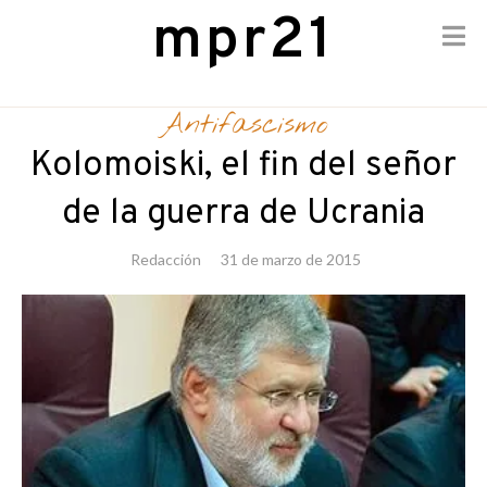
mpr21
Skip
to
Antifascismo
content
Kolomoiski, el fin del señor
de la guerra de Ucrania
Redacción
31 de marzo de 2015