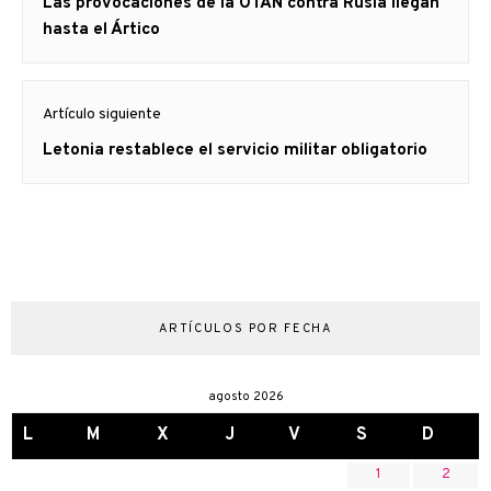
Artículo
Las provocaciones de la OTAN contra Rusia llegan
entradas
anterior
hasta el Ártico
Artículo siguiente
Artículo
Letonia restablece el servicio militar obligatorio
siguiente:
ARTÍCULOS POR FECHA
agosto 2026
L
M
X
J
V
S
D
1
2