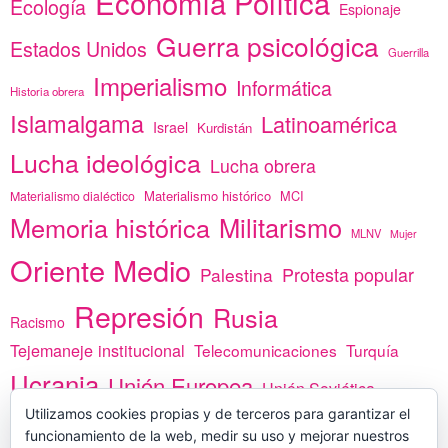
Economía Política
Ecología
Espionaje
Guerra psicológica
Estados Unidos
Guerrilla
Imperialismo
Informática
Historia obrera
Islamalgama
Latinoamérica
Israel
Kurdistán
Lucha ideológica
Lucha obrera
Materialismo histórico
MCI
Materialismo dialéctico
Memoria histórica
Militarismo
MLNV
Mujer
Oriente Medio
Protesta popular
Palestina
Represión
Rusia
Racismo
Tejemaneje institucional
Telecomunicaciones
Turquía
Ucrania
Unión Europea
Unión Soviética
Utilizamos cookies propias y de terceros para garantizar el
África
vacunas
Yemen
funcionamiento de la web, medir su uso y mejorar nuestros