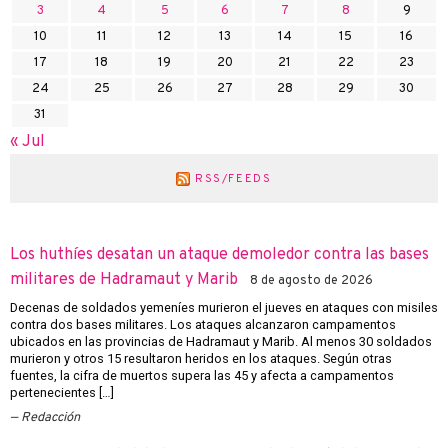
3
4
5
6
7
8
9
10
11
12
13
14
15
16
17
18
19
20
21
22
23
24
25
26
27
28
29
30
31
« Jul
RSS/FEEDS
Los huthíes desatan un ataque demoledor contra las bases
militares de Hadramaut y Marib
8 de agosto de 2026
Decenas de soldados yemeníes murieron el jueves en ataques con misiles
contra dos bases militares. Los ataques alcanzaron campamentos
ubicados en las provincias de Hadramaut y Marib. Al menos 30 soldados
murieron y otros 15 resultaron heridos en los ataques. Según otras
fuentes, la cifra de muertos supera las 45 y afecta a campamentos
pertenecientes […]
Redacción