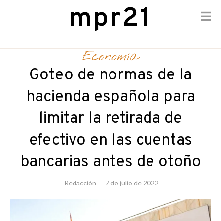
mpr21
Skip
to
Economía
content
Goteo de normas de la
hacienda española para
limitar la retirada de
efectivo en las cuentas
bancarias antes de otoño
Redacción
7 de julio de 2022