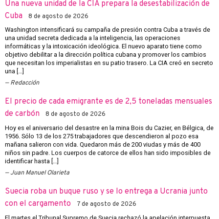
Una nueva unidad de la CIA prepara la desestabilización de
Cuba
8 de agosto de 2026
Washington intensificará su campaña de presión contra Cuba a través de
una unidad secreta dedicada a la inteligencia, las operaciones
informáticas y la intoxicación ideológica. El nuevo aparato tiene como
objetivo debilitar a la dirección política cubana y promover los cambios
que necesitan los imperialistas en su patio trasero. La CIA creó en secreto
una […]
Redacción
El precio de cada emigrante es de 2,5 toneladas mensuales
de carbón
8 de agosto de 2026
Hoy es el aniversario del desastre en la mina Bois du Cazier, en Bélgica, de
1956. Sólo 13 de los 275 trabajadores que descendieron al pozo esa
mañana salieron con vida. Quedaron más de 200 viudas y más de 400
niños sin padre. Los cuerpos de catorce de ellos han sido imposibles de
identificar hasta […]
Juan Manuel Olarieta
Suecia roba un buque ruso y se lo entrega a Ucrania junto
con el cargamento
7 de agosto de 2026
El martes el Tribunal Supremo de Suecia rechazó la apelación interpuesta