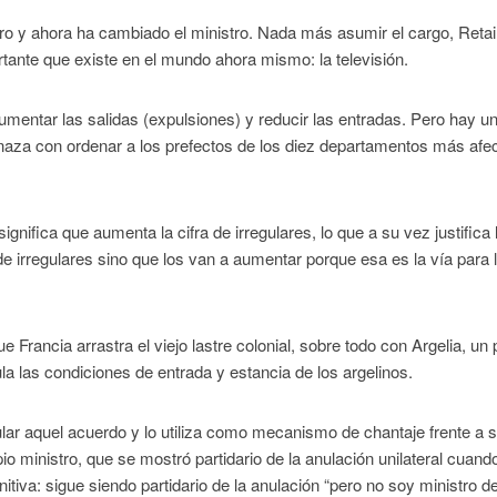
ero y ahora ha cambiado el ministro. Nada más asumir el cargo, Retai
rtante que existe en el mundo ahora mismo: la televisión.
mentar las salidas (expulsiones) y reducir las entradas. Pero hay un
aza con ordenar a los prefectos de los diez departamentos más afe
significa que aumenta la cifra de irregulares, lo que a su vez justifica 
de irregulares sino que los van a aumentar porque esa es la vía para 
 Francia arrastra el viejo lastre colonial, sobre todo con Argelia, un 
la las condiciones de entrada y estancia de los argelinos.
ar aquel acuerdo y lo utiliza como mecanismo de chantaje frente a 
io ministro, que se mostró partidario de la anulación unilateral cuand
tiva: sigue siendo partidario de la anulación “pero no soy ministro d