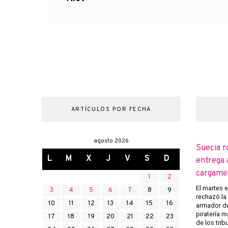
ARTÍCULOS POR FECHA
agosto 2026
Suecia r
L
M
X
J
V
S
D
entrega 
cargame
1
2
El martes 
3
4
5
6
7
8
9
rechazó la 
10
11
12
13
14
15
16
armador de
piratería m
17
18
19
20
21
22
23
de los trib