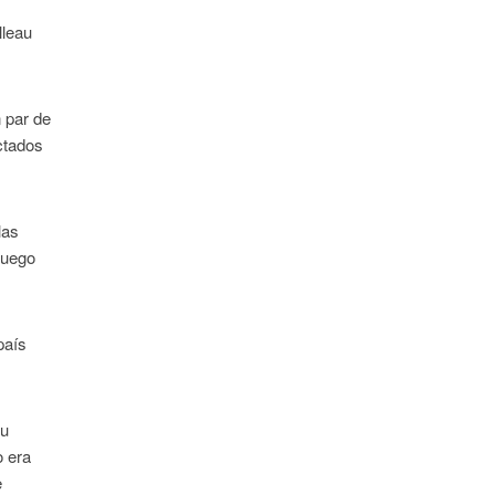
lleau
 par de
ctados
las
luego
país
su
o era
e