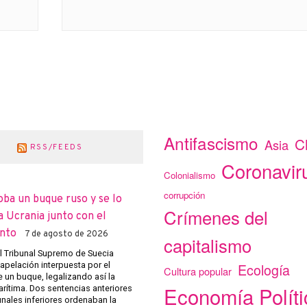
Antifascismo
C
Asia
RSS/FEEDS
Coronavir
Colonialismo
corrupción
oba un buque ruso y se lo
Crímenes del
a Ucrania junto con el
nto
7 de agosto de 2026
capitalismo
el Tribunal Supremo de Suecia
apelación interpuesta por el
Ecología
Cultura popular
 un buque, legalizando así la
Economía Políti
arítima. Dos sentencias anteriores
unales inferiores ordenaban la