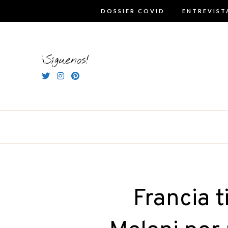
Skip
DOSSIER COVID
ENTREVIST
to
content
¡Síguenos!
Francia t