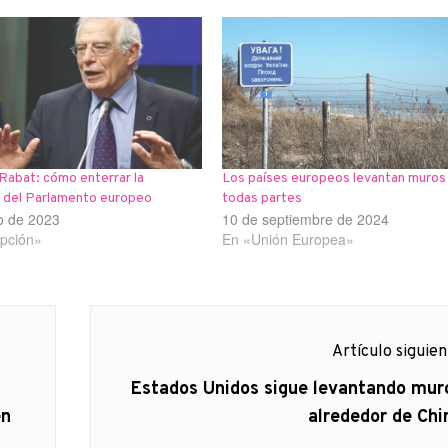
 Rabat: cómo enterrar la
Los países europeos levantan muros
n del Parlamento europeo
todas partes
o de 2023
10 de septiembre de 2024
pción»
En «Unión Europea»
Artículo siguie
Artículo
Estados Unidos sigue levantando mur
siguiente:
en
alrededor de Chi