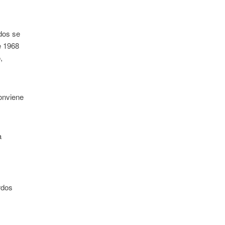
dos se
e 1968
,
conviene
a
rdos