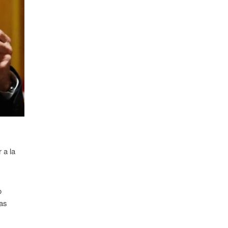
 a la
o
das