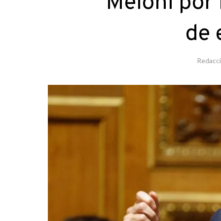
Meloni por
de 
Redacc