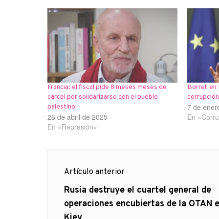
Francia: el fiscal pide 8 meses meses de
Borrell en
cárcel por solidarizarse con el pueblo
corrupció
7 de ener
palestino
26 de abril de 2025
En «Corru
En «Represión»
Navegación
Artículo anterior
de
Artículo
Rusia destruye el cuartel general de
anterior
operaciones encubiertas de la OTAN 
entradas
Kiev