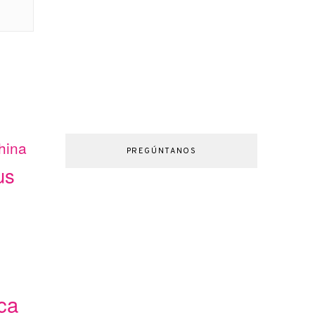
hina
PREGÚNTANOS
us
ca