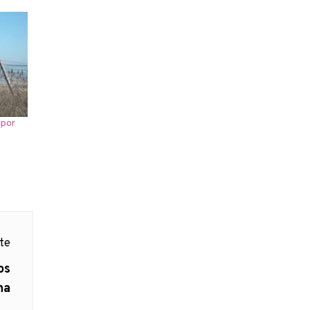
 por
nte
os
na