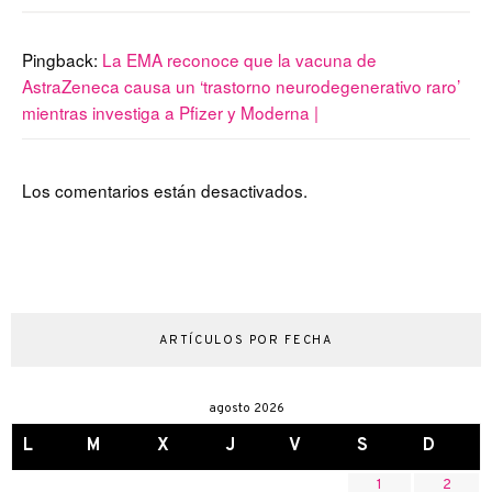
Pingback:
La EMA reconoce que la vacuna de
AstraZeneca causa un ‘trastorno neurodegenerativo raro’
mientras investiga a Pfizer y Moderna |
Los comentarios están desactivados.
ARTÍCULOS POR FECHA
agosto 2026
L
M
X
J
V
S
D
1
2