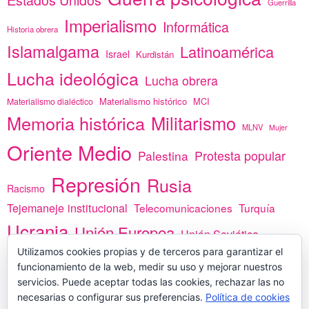
Guerrilla
Imperialismo
Informática
Historia obrera
Islamalgama
Latinoamérica
Israel
Kurdistán
Lucha ideológica
Lucha obrera
Materialismo histórico
MCI
Materialismo dialéctico
Memoria histórica
Militarismo
MLNV
Mujer
Oriente Medio
Protesta popular
Palestina
Represión
Rusia
Racismo
Tejemaneje institucional
Telecomunicaciones
Turquía
Ucrania
Unión Europea
Unión Soviética
África
Utilizamos cookies propias y de terceros para garantizar el
vacunas
Yemen
funcionamiento de la web, medir su uso y mejorar nuestros
servicios. Puede aceptar todas las cookies, rechazar las no
necesarias o configurar sus preferencias.
Política de cookies
PREGÚNTANOS