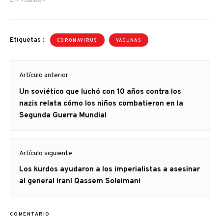
Etiquetas :
CORONAVIRUS
VACUNAS
Navegación
Artículo anterior
de
Artículo
Un soviético que luchó con 10 años contra los
entradas
anterior
nazis relata cómo los niños combatieron en la
Segunda Guerra Mundial
Artículo siguiente
Artículo
Los kurdos ayudaron a los imperialistas a asesinar
siguiente:
al general iraní Qassem Soleimani
COMENTARIO