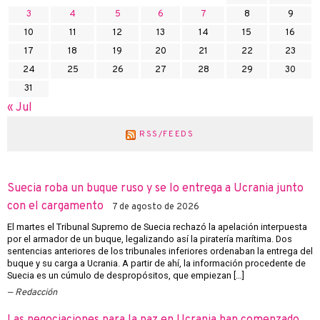
3
4
5
6
7
8
9
10
11
12
13
14
15
16
17
18
19
20
21
22
23
24
25
26
27
28
29
30
31
« Jul
RSS/FEEDS
Suecia roba un buque ruso y se lo entrega a Ucrania junto
con el cargamento
7 de agosto de 2026
El martes el Tribunal Supremo de Suecia rechazó la apelación interpuesta
por el armador de un buque, legalizando así la piratería marítima. Dos
sentencias anteriores de los tribunales inferiores ordenaban la entrega del
buque y su carga a Ucrania. A partir de ahí, la información procedente de
Suecia es un cúmulo de despropósitos, que empiezan […]
Redacción