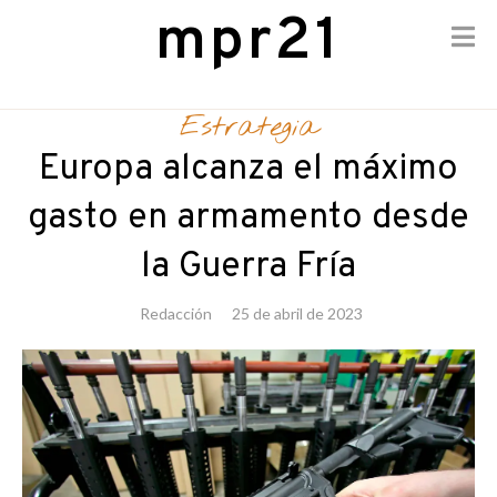
mpr21
Skip
to
Estrategia
content
Europa alcanza el máximo
gasto en armamento desde
la Guerra Fría
Redacción
25 de abril de 2023