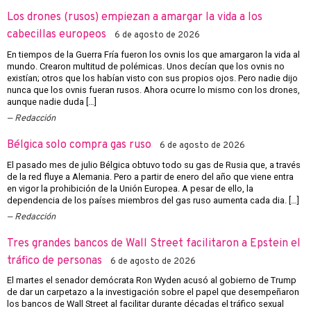
Los drones (rusos) empiezan a amargar la vida a los
cabecillas europeos
6 de agosto de 2026
En tiempos de la Guerra Fría fueron los ovnis los que amargaron la vida al
mundo. Crearon multitud de polémicas. Unos decían que los ovnis no
existían; otros que los habían visto con sus propios ojos. Pero nadie dijo
nunca que los ovnis fueran rusos. Ahora ocurre lo mismo con los drones,
aunque nadie duda […]
Redacción
Bélgica solo compra gas ruso
6 de agosto de 2026
El pasado mes de julio Bélgica obtuvo todo su gas de Rusia que, a través
de la red fluye a Alemania. Pero a partir de enero del año que viene entra
en vigor la prohibición de la Unión Europea. A pesar de ello, la
dependencia de los países miembros del gas ruso aumenta cada dia. […]
Redacción
Tres grandes bancos de Wall Street facilitaron a Epstein el
tráfico de personas
6 de agosto de 2026
El martes el senador demócrata Ron Wyden acusó al gobierno de Trump
de dar un carpetazo a la investigación sobre el papel que desempeñaron
los bancos de Wall Street al facilitar durante décadas el tráfico sexual