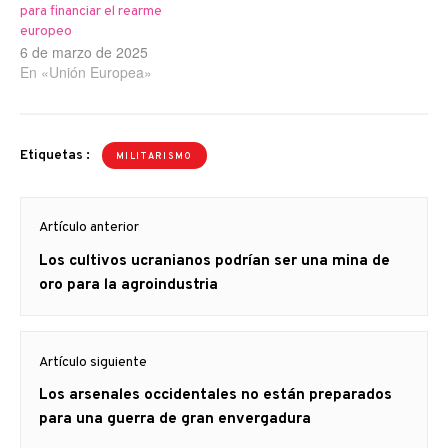
para financiar el rearme
europeo
6 de marzo de 2025
En «Unión Europea»
Etiquetas :
MILITARISMO
Navegación
Artículo anterior
de
Artículo
Los cultivos ucranianos podrían ser una mina de
entradas
anterior
oro para la agroindustria
Artículo siguiente
Artículo
Los arsenales occidentales no están preparados
siguiente:
para una guerra de gran envergadura