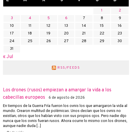
1
2
3
4
5
6
7
8
9
10
11
12
13
14
15
16
17
18
19
20
21
22
23
24
25
26
27
28
29
30
31
« Jul
RSS/FEEDS
Los drones (rusos) empiezan a amargar la vida a los
cabecillas europeos
6 de agosto de 2026
En tiempos de la Guerra Fría fueron los ovnis los que amargaron la vida al
mundo. Crearon multitud de polémicas. Unos decían que los ovnis no
existían; otros que los habían visto con sus propios ojos. Pero nadie dijo
nunca que los ovnis fueran rusos. Ahora ocurre lo mismo con los drones,
aunque nadie duda […]