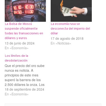
La Bolsa de Moscú
La economía rusa se
suspende oficialmente
desconecta del imperio del
todas las transacciones en
dólar
17 de agosto de 2018
dólares y euros
13 de junio de 2024
En «Noticias»
En «Economía»
Los límites de la
desdolarización
Que el precio del oro sube
nunca es noticia. A
principios de este mes
superó la barrera de los
2.500 dólares la onza. Los
bancos centrales siguen
18 de septiembre de 2024
deshaciéndose de sus
En «Economía»
dólares y comprando oro.
El precio del oro sigue