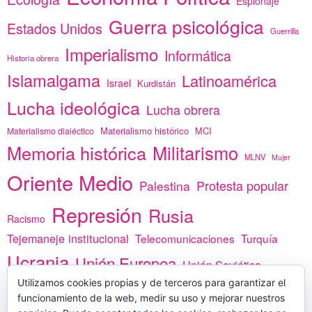
Espionaje
Guerra psicológica
Estados Unidos
Guerrilla
Imperialismo
Informática
Historia obrera
Islamalgama
Latinoamérica
Israel
Kurdistán
Lucha ideológica
Lucha obrera
Materialismo histórico
MCI
Materialismo dialéctico
Memoria histórica
Militarismo
MLNV
Mujer
Oriente Medio
Protesta popular
Palestina
Represión
Rusia
Racismo
Tejemaneje institucional
Telecomunicaciones
Turquía
Ucrania
Unión Europea
Unión Soviética
Utilizamos cookies propias y de terceros para garantizar el
África
vacunas
Yemen
funcionamiento de la web, medir su uso y mejorar nuestros