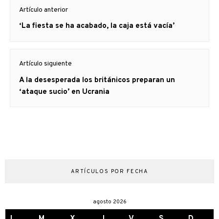
Navegación
subiendo, en parte porque
Artículo anterior
de
muchos países y
particulares lo compran
Artículo
‘La fiesta se ha acabado, la caja está vacía’
entradas
al…
anterior
Artículo siguiente
Artículo
A la desesperada los británicos preparan un
siguiente:
‘ataque sucio’ en Ucrania
ARTÍCULOS POR FECHA
agosto 2026
L
M
X
J
V
S
D