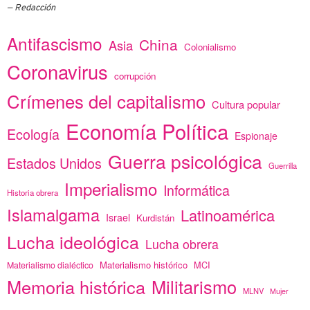
Redacción
Antifascismo
China
Asia
Colonialismo
Coronavirus
corrupción
Crímenes del capitalismo
Cultura popular
Economía Política
Ecología
Espionaje
Guerra psicológica
Estados Unidos
Guerrilla
Imperialismo
Informática
Historia obrera
Islamalgama
Latinoamérica
Israel
Kurdistán
Lucha ideológica
Lucha obrera
Materialismo histórico
MCI
Materialismo dialéctico
Memoria histórica
Militarismo
MLNV
Mujer