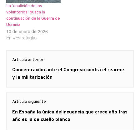
La ‘coalición de los
voluntarios’ busca la
continuación de la Guerra de
Ucrania
10 de enero de 2026
En «Estrategia»
Navegación
Artículo anterior
de
Artículo
Concentración ante el Congreso contra el rearme
entradas
anterior
y la militarización
Artículo siguiente
Artículo
En España la única delincuencia que crece año tras
siguiente:
año es la de cuello blanco