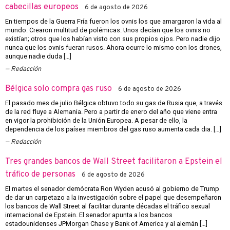
cabecillas europeos
6 de agosto de 2026
En tiempos de la Guerra Fría fueron los ovnis los que amargaron la vida al
mundo. Crearon multitud de polémicas. Unos decían que los ovnis no
existían; otros que los habían visto con sus propios ojos. Pero nadie dijo
nunca que los ovnis fueran rusos. Ahora ocurre lo mismo con los drones,
aunque nadie duda […]
Redacción
Bélgica solo compra gas ruso
6 de agosto de 2026
El pasado mes de julio Bélgica obtuvo todo su gas de Rusia que, a través
de la red fluye a Alemania. Pero a partir de enero del año que viene entra
en vigor la prohibición de la Unión Europea. A pesar de ello, la
dependencia de los países miembros del gas ruso aumenta cada dia. […]
Redacción
Tres grandes bancos de Wall Street facilitaron a Epstein el
tráfico de personas
6 de agosto de 2026
El martes el senador demócrata Ron Wyden acusó al gobierno de Trump
de dar un carpetazo a la investigación sobre el papel que desempeñaron
los bancos de Wall Street al facilitar durante décadas el tráfico sexual
internacional de Epstein. El senador apunta a los bancos
estadounidenses JPMorgan Chase y Bank of America y al alemán […]