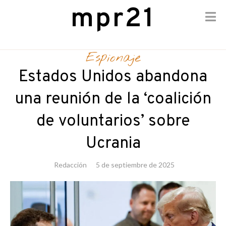
mpr21
Skip
to
Espionaje
content
Estados Unidos abandona
una reunión de la ‘coalición
de voluntarios’ sobre
Ucrania
Redacción
5 de septiembre de 2025