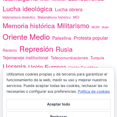
Lucha ideológica
Lucha obrera
Materialismo histórico
MCI
Materialismo dialéctico
Memoria histórica
Militarismo
MLNV
Mujer
Oriente Medio
Protesta popular
Palestina
Represión
Rusia
Racismo
Tejemaneje institucional
Telecomunicaciones
Turquía
Ucrania
Unión Europea
Unión Soviética
Utilizamos cookies propias y de terceros para garantizar el
África
vacunas
Yemen
funcionamiento de la web, medir su uso y mejorar nuestros
servicios. Puede aceptar todas las cookies, rechazar las no
necesarias o configurar sus preferencias.
Política de cookies
PREGÚNTANOS
Aceptar todo
Rechazar