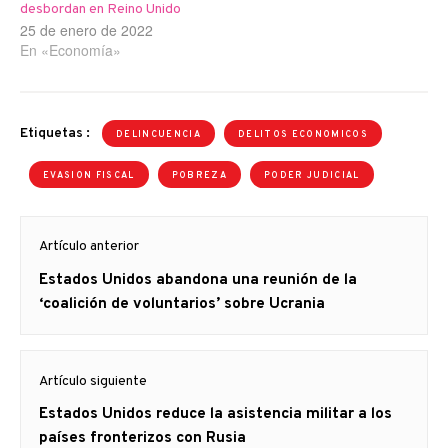
desbordan en Reino Unido
25 de enero de 2022
En «Economía»
Etiquetas :
DELINCUENCIA
DELITOS ECONOMICOS
EVASION FISCAL
POBREZA
PODER JUDICIAL
Navegación
Artículo anterior
de
Artículo
Estados Unidos abandona una reunión de la
entradas
anterior
‘coalición de voluntarios’ sobre Ucrania
Artículo siguiente
Artículo
Estados Unidos reduce la asistencia militar a los
siguiente:
países fronterizos con Rusia