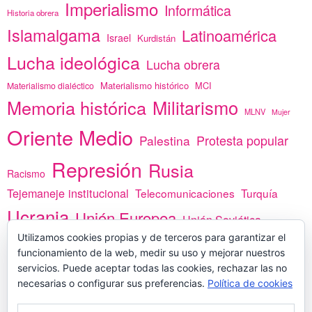
Imperialismo
Informática
Historia obrera
Islamalgama
Latinoamérica
Israel
Kurdistán
Lucha ideológica
Lucha obrera
Materialismo histórico
MCI
Materialismo dialéctico
Memoria histórica
Militarismo
MLNV
Mujer
Oriente Medio
Protesta popular
Palestina
Represión
Rusia
Racismo
Tejemaneje institucional
Telecomunicaciones
Turquía
Ucrania
Unión Europea
Unión Soviética
Utilizamos cookies propias y de terceros para garantizar el
África
vacunas
Yemen
funcionamiento de la web, medir su uso y mejorar nuestros
servicios. Puede aceptar todas las cookies, rechazar las no
necesarias o configurar sus preferencias.
Política de cookies
PREGÚNTANOS