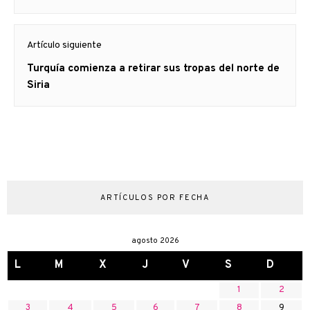
Artículo siguiente
Artículo
Turquía comienza a retirar sus tropas del norte de
siguiente:
Siria
ARTÍCULOS POR FECHA
agosto 2026
L
M
X
J
V
S
D
1
2
3
4
5
6
7
8
9