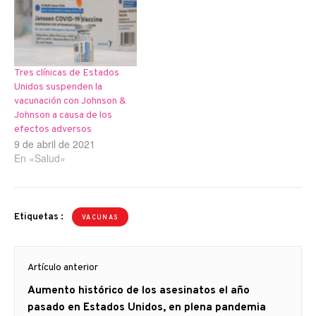
Tres clínicas de Estados
Unidos suspenden la
vacunación con Johnson &
Johnson a causa de los
efectos adversos
9 de abril de 2021
En «Salud»
Etiquetas :
VACUNAS
Navegación
Artículo anterior
de
Artículo
Aumento histórico de los asesinatos el año
entradas
anterior
pasado en Estados Unidos, en plena pandemia