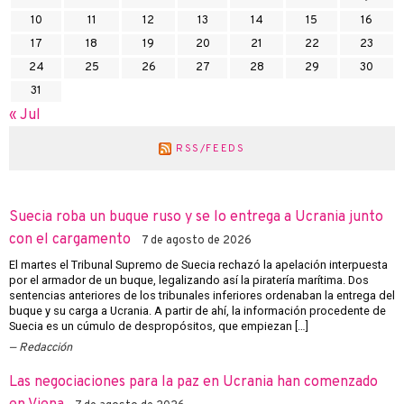
10
11
12
13
14
15
16
17
18
19
20
21
22
23
24
25
26
27
28
29
30
31
« Jul
RSS/FEEDS
Suecia roba un buque ruso y se lo entrega a Ucrania junto
con el cargamento
7 de agosto de 2026
El martes el Tribunal Supremo de Suecia rechazó la apelación interpuesta
por el armador de un buque, legalizando así la piratería marítima. Dos
sentencias anteriores de los tribunales inferiores ordenaban la entrega del
buque y su carga a Ucrania. A partir de ahí, la información procedente de
Suecia es un cúmulo de despropósitos, que empiezan […]
Redacción
Las negociaciones para la paz en Ucrania han comenzado