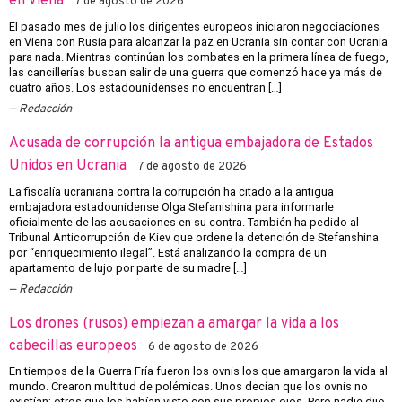
en Viena
7 de agosto de 2026
El pasado mes de julio los dirigentes europeos iniciaron negociaciones
en Viena con Rusia para alcanzar la paz en Ucrania sin contar con Ucrania
para nada. Mientras continúan los combates en la primera línea de fuego,
las cancillerías buscan salir de una guerra que comenzó hace ya más de
cuatro años. Los estadounidenses no encuentran […]
Redacción
Acusada de corrupción la antigua embajadora de Estados
Unidos en Ucrania
7 de agosto de 2026
La fiscalía ucraniana contra la corrupción ha citado a la antigua
embajadora estadounidense Olga Stefanishina para informarle
oficialmente de las acusaciones en su contra. También ha pedido al
Tribunal Anticorrupción de Kiev que ordene la detención de Stefanshina
por “enriquecimiento ilegal”. Está analizando la compra de un
apartamento de lujo por parte de su madre […]
Redacción
Los drones (rusos) empiezan a amargar la vida a los
cabecillas europeos
6 de agosto de 2026
En tiempos de la Guerra Fría fueron los ovnis los que amargaron la vida al
mundo. Crearon multitud de polémicas. Unos decían que los ovnis no
existían; otros que los habían visto con sus propios ojos. Pero nadie dijo