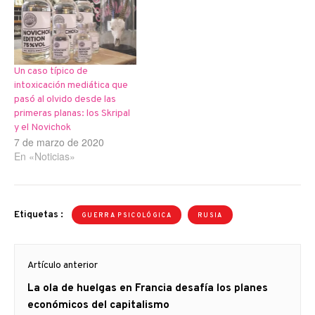
Un caso típico de
intoxicación mediática que
pasó al olvido desde las
primeras planas: los Skripal
y el Novichok
7 de marzo de 2020
En «Noticias»
Etiquetas :
GUERRA PSICOLÓGICA
RUSIA
Navegación
Artículo anterior
de
Artículo
La ola de huelgas en Francia desafía los planes
entradas
anterior
económicos del capitalismo