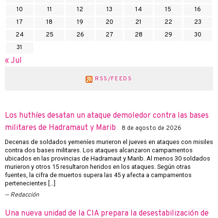
10
11
12
13
14
15
16
17
18
19
20
21
22
23
24
25
26
27
28
29
30
31
« Jul
RSS/FEEDS
Los huthíes desatan un ataque demoledor contra las bases
militares de Hadramaut y Marib
8 de agosto de 2026
Decenas de soldados yemeníes murieron el jueves en ataques con misiles
contra dos bases militares. Los ataques alcanzaron campamentos
ubicados en las provincias de Hadramaut y Marib. Al menos 30 soldados
murieron y otros 15 resultaron heridos en los ataques. Según otras
fuentes, la cifra de muertos supera las 45 y afecta a campamentos
pertenecientes […]
Redacción
Una nueva unidad de la CIA prepara la desestabilización de