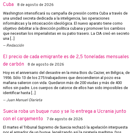
Cuba
8 de agosto de 2026
Washington intensificará su campaña de presión contra Cuba a través de
una unidad secreta dedicada a la inteligencia, las operaciones
informáticas y la intoxicación ideológica. El nuevo aparato tiene como
objetivo debilitar a la dirección política cubana y promover los cambios
que necesitan los imperialistas en su patio trasero. La CIA creó en secreto
una […]
Redacción
El precio de cada emigrante es de 2,5 toneladas mensuales
de carbón
8 de agosto de 2026
Hoy es el aniversario del desastre en la mina Bois du Cazier, en Bélgica, de
1956. Sólo 13 de los 275 trabajadores que descendieron al pozo esa
mañana salieron con vida. Quedaron más de 200 viudas y más de 400
niños sin padre. Los cuerpos de catorce de ellos han sido imposibles de
identificar hasta […]
Juan Manuel Olarieta
Suecia roba un buque ruso y se lo entrega a Ucrania junto
con el cargamento
7 de agosto de 2026
El martes el Tribunal Supremo de Suecia rechazó la apelación interpuesta
por el armador de un buque, legalizando así la piratería marítima. Dos