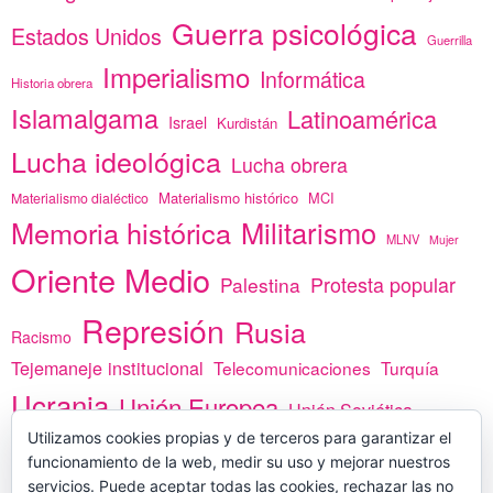
Guerra psicológica
Estados Unidos
Guerrilla
Imperialismo
Informática
Historia obrera
Islamalgama
Latinoamérica
Israel
Kurdistán
Lucha ideológica
Lucha obrera
Materialismo histórico
MCI
Materialismo dialéctico
Memoria histórica
Militarismo
MLNV
Mujer
Oriente Medio
Protesta popular
Palestina
Represión
Rusia
Racismo
Tejemaneje institucional
Telecomunicaciones
Turquía
Ucrania
Unión Europea
Unión Soviética
África
Utilizamos cookies propias y de terceros para garantizar el
vacunas
Yemen
funcionamiento de la web, medir su uso y mejorar nuestros
servicios. Puede aceptar todas las cookies, rechazar las no