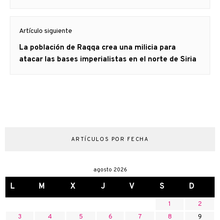
Artículo siguiente
Artículo
La población de Raqqa crea una milicia para
siguiente:
atacar las bases imperialistas en el norte de Siria
ARTÍCULOS POR FECHA
agosto 2026
L
M
X
J
V
S
D
1
2
3
4
5
6
7
8
9