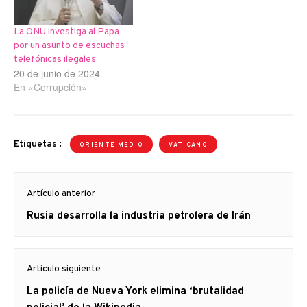
La ONU investiga al Papa
por un asunto de escuchas
telefónicas ilegales
20 de junio de 2024
En «Corrupción»
Etiquetas :
ORIENTE MEDIO
VATICANO
Navegación
Artículo anterior
de
Artículo
Rusia desarrolla la industria petrolera de Irán
entradas
anterior
Artículo siguiente
Artículo
La policía de Nueva York elimina ‘brutalidad