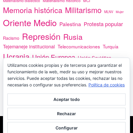
Materialismo histórico
MCI
Materialismo dialéctico
Memoria histórica
Militarismo
MLNV
Mujer
Oriente Medio
Protesta popular
Palestina
Represión
Rusia
Racismo
Tejemaneje institucional
Telecomunicaciones
Turquía
Ucrania
Unión Europea
Unión Soviética
África
Utilizamos cookies propias y de terceros para garantizar el
vacunas
Yemen
funcionamiento de la web, medir su uso y mejorar nuestros
servicios. Puede aceptar todas las cookies, rechazar las no
necesarias o configurar sus preferencias.
Política de cookies
PREGÚNTANOS
Aceptar todo
Rechazar
COPYLEFT - CÍTANOS SI USAS CONTENIDOS DE ESTA WEB
POLÍTICA DE
Configurar
COOKIES