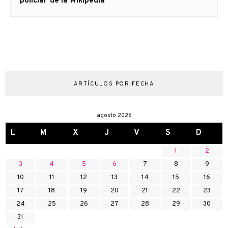
siguiente:
policial’ de la Wikipedia
ARTÍCULOS POR FECHA
agosto 2026
L
M
X
J
V
S
D
1
2
3
4
5
6
7
8
9
10
11
12
13
14
15
16
17
18
19
20
21
22
23
24
25
26
27
28
29
30
31