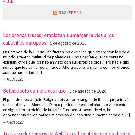
« Jul
RSS/FEEDS
Los drones (rusos) empiezan a amargar la vida a los
cabecillas europeos
6 de agosto de 2026
En tiempos de la Guerra Fría fueron los ovnis los que amargaron la vida al
mundo. Crearon multitud de polémicas. Unos decían que los ovnis no
existían; otros que los habían visto con sus propios ojos. Pero nadie dijo
nunca que los ovnis fueran rusos. Ahora ocurre lo mismo con los drones,
aunque nadie duda […]
Redacción
Bélgica solo compra gas ruso
6 de agosto de 2026
El pasado mes de julio Bélgica obtuvo todo su gas de Rusia que, a través
de la red fluye a Alemania. Pero a partir de enero del año que viene entra
en vigor la prohibición de la Unión Europea. A pesar de ello, la
dependencia de los países miembros del gas ruso aumenta cada dia. […]
Redacción
Tres grandes bancos de Wall Street facilitaron a Epstein el