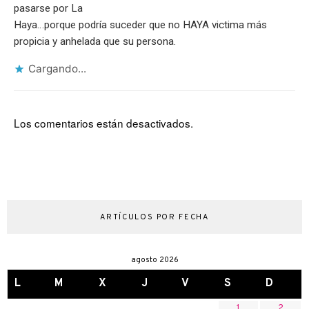
pasarse por La
Haya…porque podría suceder que no HAYA victima más
propicia y anhelada que su persona.
Cargando...
Los comentarios están desactivados.
ARTÍCULOS POR FECHA
agosto 2026
L
M
X
J
V
S
D
1
2