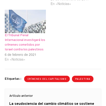
En «Noticias»
El Tribunal Penal
Internacional investigará los
crímenes cometidos por
Israel contra los palestinos
6 de febrero de 2021
En «Noticias»
Etiquetas :
CRÍMENES DEL CAPITALISMO
PALESTINA
Navegación
Artículo anterior
de
Artículo
La seudociencia del cambio climático se sostiene
entradas