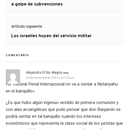
anterior
a golpe de subvenciones
Artículo siguiente
Artículo
Los israelíes huyen del servicio militar
siguiente:
COMENTARIO
Alejandro El No-Magno
dice:
23 de noviembre de 2023 a las 2:13 am
«El Tribunal Penal Internacional no va a sentar a Netanyahu
en el banquillo»
¿Es que hubo algún ingenuo vestido de primera comunión y
con alas arcangélicas que pudo pensar que don Banjamin se
podría sentar en tal banquillo cuándo los intereses
económicos que representa la clase social de los juristas que