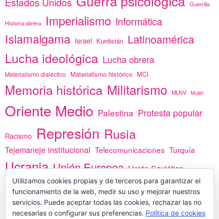
Guerra psicológica
Estados Unidos
Guerrilla
Imperialismo
Informática
Historia obrera
Islamalgama
Latinoamérica
Israel
Kurdistán
Lucha ideológica
Lucha obrera
Materialismo histórico
MCI
Materialismo dialéctico
Memoria histórica
Militarismo
MLNV
Mujer
Oriente Medio
Protesta popular
Palestina
Represión
Rusia
Racismo
Tejemaneje institucional
Telecomunicaciones
Turquía
Ucrania
Unión Europea
Unión Soviética
África
Utilizamos cookies propias y de terceros para garantizar el
vacunas
Yemen
funcionamiento de la web, medir su uso y mejorar nuestros
servicios. Puede aceptar todas las cookies, rechazar las no
necesarias o configurar sus preferencias.
Política de cookies
PREGÚNTANOS