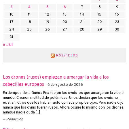
3
4
5
6
7
8
9
10
11
12
13
14
15
16
17
18
19
20
21
22
23
24
25
26
27
28
29
30
31
« Jul
RSS/FEEDS
Los drones (rusos) empiezan a amargar la vida a los
cabecillas europeos
6 de agosto de 2026
En tiempos de la Guerra Fría fueron los ovnis los que amargaron la vida al
mundo. Crearon multitud de polémicas. Unos decían que los ovnis no
existían; otros que los habían visto con sus propios ojos. Pero nadie dijo
nunca que los ovnis fueran rusos. Ahora ocurre lo mismo con los drones,
aunque nadie duda […]
Redacción