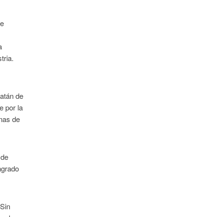
ue
a
tria.
catán de
e por la
anas de
 de
ngrado
 Sin