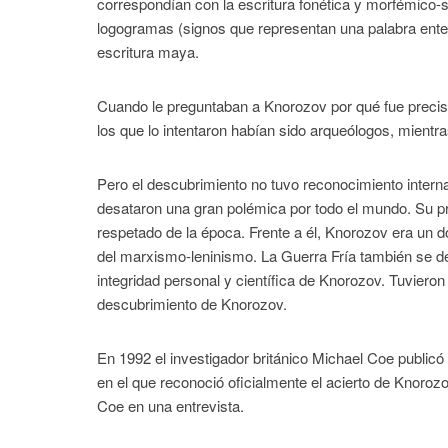
correspondían con la escritura fonética y morfémico-si
logogramas (signos que representan una palabra entera
escritura maya.
Cuando le preguntaban a Knorozov por qué fue precisam
los que lo intentaron habían sido arqueólogos, mientras
Pero el descubrimiento no tuvo reconocimiento intern
desataron una gran polémica por todo el mundo. Su pri
respetado de la época. Frente a él, Knorozov era un do
del marxismo-leninismo. La Guerra Fría también se de
integridad personal y científica de Knorozov. Tuvier
descubrimiento de Knorozov.
En 1992 el investigador británico Michael Coe public
en el que reconoció oficialmente el acierto de Knoroz
Coe en una entrevista.