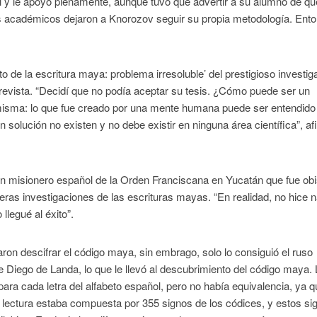
 y le apoyó plenamente, aunque tuvo que advertir a su alumno de qu
Los académicos dejaron a Knorozov seguir su propia metodología. Ent
nto de la escritura maya: problema irresoluble’ del prestigioso investig
evista. “Decidí que no podía aceptar su tesis. ¿Cómo puede ser un
 misma: lo que fue creado por una mente humana puede ser entendido
solución no existen y no debe existir en ninguna área científica”, a
 un misionero español de la Orden Franciscana en Yucatán que fue ob
ras investigaciones de las escrituras mayas. “En realidad, no hice n
legué al éxito”.
ntaron descifrar el código maya, sin embrago, solo lo consiguió el ruso
de Diego de Landa, lo que le llevó al descubrimiento del código maya.
ara cada letra del alfabeto español, pero no había equivalencia, ya q
a lectura estaba compuesta por 355 signos de los códices, y estos si