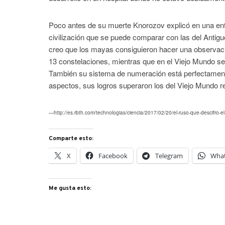
Poco antes de su muerte Knorozov explicó en una entr
civilización que se puede comparar con las del Antigu
creo que los mayas consiguieron hacer una observaci
13 constelaciones, mientras que en el Viejo Mundo se
También su sistema de numeración está perfectamente
aspectos, sus logros superaron los del Viejo Mundo re
—http://es.rbth.com/technologias/ciencia/2017/02/20/el-ruso-que-descifro
Comparte esto:
X
Facebook
Telegram
Wha
Me gusta esto: