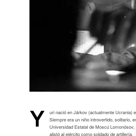
Y
uri nació en Járkov (actualmente Ucrania) en
Siempre era un niño introvertido, solitario, 
Universidad Estatal de Moscú Lomonósov, 
alistó al ejército como soldado de artillería.