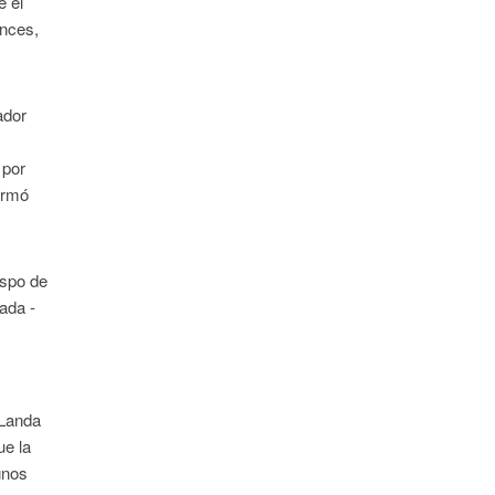
e el
onces,
ador
 por
firmó
ispo de
ada -
 Landa
ue la
gnos