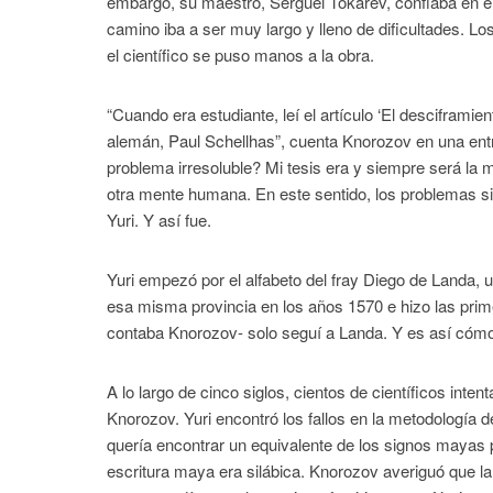
embargo, su maestro, Serguei Tokarev, confiaba en él
camino iba a ser muy largo y lleno de dificultades. 
el científico se puso manos a la obra.
“Cuando era estudiante, leí el artículo ‘El desciframie
alemán, Paul Schellhas”, cuenta Knorozov en una entr
problema irresoluble? Mi tesis era y siempre será la
otra mente humana. En este sentido, los problemas sin 
Yuri. Y así fue.
Yuri empezó por el alfabeto del fray Diego de Landa,
esa misma provincia en los años 1570 e hizo las prime
contaba Knorozov- solo seguí a Landa. Y es así cómo l
A lo largo de cinco siglos, cientos de científicos inte
Knorozov. Yuri encontró los fallos en la metodología 
quería encontrar un equivalente de los signos mayas p
escritura maya era silábica. Knorozov averiguó que l