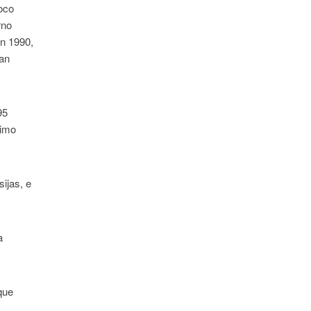
poco
rno
en 1990,
ran
95
timo
ijas, e
a
que