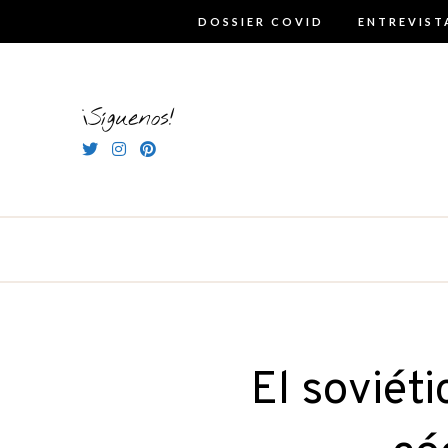
Skip
DOSSIER COVID
ENTREVIST
to
content
¡Síguenos!
El soviéti