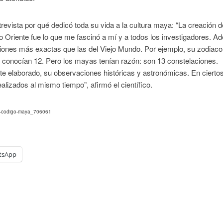
evista por qué dedicó toda su vida a la cultura maya: “La creación 
o Oriente fue lo que me fascinó a mí y a todos los investigadores. A
ones más exactas que las del Viejo Mundo. Por ejemplo, su zodiaco
 conocían 12. Pero los mayas tenían razón: son 13 constelaciones.
 elaborado, su observaciones históricas y astronómicas. En cierto
alizados al mismo tiempo”, afirmó el científico.
-el-codigo-maya_706061
tsApp