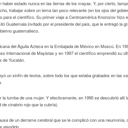
 haber estado nunca en las tierras de los mayas. Y, por cierto, tam
ho, trabajar sobre un tema tan poco relevante (en los ojos del gobie
to para el científico. Su primer viaje a Centroamérica Knorozov hizo 
ó Guatemala invitado por el presidente del país, que le entregó la g
obierno guatemalteco.
xicana del Águila Azteca en la Embajada de México en Moscú. En 19
eso Internacional de Mayistas y en 1997 el científico emprendió su úl
os de Yucatán.
yó un sinfín de textos, sobre todo los que estaba grabados en las vas
a.
 la tumba de una mujer. Y efectivamente, en 1995 se descubrió allí l
 de cinabrio rojo que la cubría).
ausa de un derrame cerebral que se le complicó con una neumonía, 
e atendido.