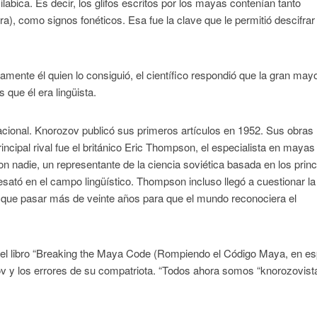
labica. Es decir, los glifos escritos por los mayas contenían tanto
), como signos fonéticos. Esa fue la clave que le permitió descifrar 
ente él quien lo consiguió, el científico respondió que la gran may
 que él era lingüista.
acional. Knorozov publicó sus primeros artículos en 1952. Sus obras
ncipal rival fue el británico Eric Thompson, el especialista en maya
n nadie, un representante de la ciencia soviética basada en los princ
sató en el campo lingüístico. Thompson incluso llegó a cuestionar la
on que pasar más de veinte años para que el mundo reconociera el
ó el libro “Breaking the Maya Code (Rompiendo el Código Maya, en es
ov y los errores de su compatriota. “Todos ahora somos “knorozovista