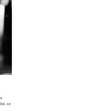
.
la
ial, se