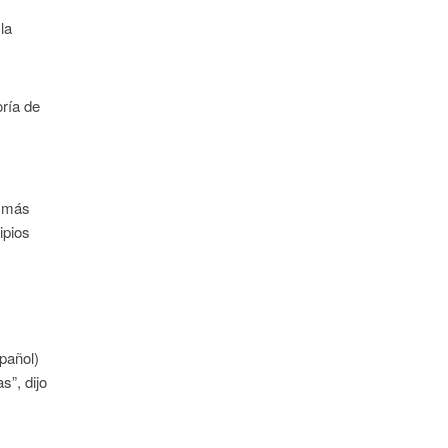
la
oría de
s más
ipios
pañol)
s”, dijo