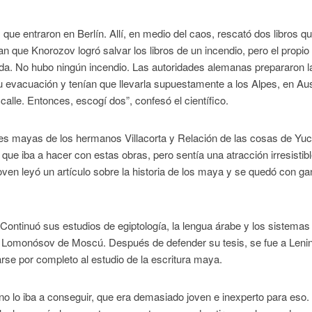
que entraron en Berlín. Allí, en medio del caos, rescató dos libros q
 que Knorozov logró salvar los libros de un incendio, pero el propio
enda. No hubo ningún incendio. Las autoridades alemanas prepararon l
 su evacuación y tenían que llevarla supuestamente a los Alpes, en Aus
alle. Entonces, escogí dos”, confesó el científico.
ices mayas de los hermanos Villacorta y Relación de las cosas de Yu
 que iba a hacer con estas obras, pero sentía una atracción irresistibl
en leyó un artículo sobre la historia de los maya y se quedó con g
Continuó sus estudios de egiptología, la lengua árabe y los sistemas
dad Lomonósov de Moscú. Después de defender su tesis, se fue a Leni
arse por completo al estudio de la escritura maya.
 lo iba a conseguir, que era demasiado joven e inexperto para eso.