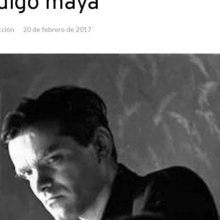
digo maya
ción
20 de febrero de 2017