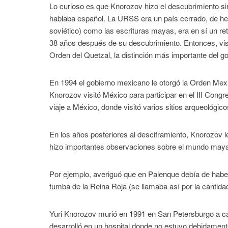
Lo curioso es que Knorozov hizo el descubrimiento sin
hablaba español. La URSS era un país cerrado, de hec
soviético) como las escrituras mayas, era en sí un re
38 años después de su descubrimiento. Entonces, visit
Orden del Quetzal, la distinción más importante del g
En 1994 el gobierno mexicano le otorgó la Orden Me
Knorozov visitó México para participar en el III Congr
viaje a México, donde visitó varios sitios arqueológic
En los años posteriores al desciframiento, Knorozov le
hizo importantes observaciones sobre el mundo may
Por ejemplo, averiguó que en Palenque debía de haber
tumba de la Reina Roja (se llamaba así por la cantidad
Yuri Knorozov murió en 1991 en San Petersburgo a c
desarrolló en un hospital donde no estuvo debidament