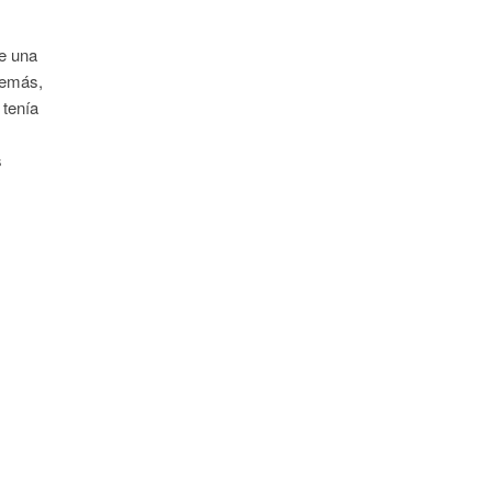
de una
demás,
 tenía
s