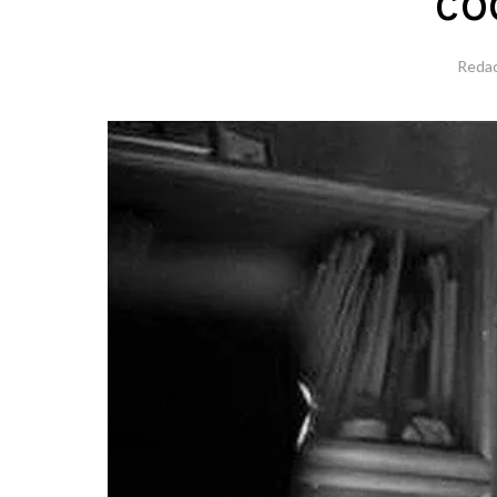
có
Redac