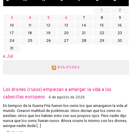
1
2
3
4
5
6
7
8
9
10
11
12
13
14
15
16
17
18
19
20
21
22
23
24
25
26
27
28
29
30
31
« Jul
RSS/FEEDS
Los drones (rusos) empiezan a amargar la vida a los
cabecillas europeos
6 de agosto de 2026
En tiempos de la Guerra Fría fueron los ovnis los que amargaron la vida al
mundo. Crearon multitud de polémicas. Unos decían que los ovnis no
existían; otros que los habían visto con sus propios ojos. Pero nadie dijo
nunca que los ovnis fueran rusos. Ahora ocurre lo mismo con los drones,
aunque nadie duda […]