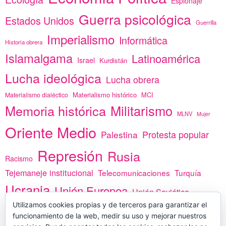
Espionaje
Guerra psicológica
Estados Unidos
Guerrilla
Imperialismo
Informática
Historia obrera
Islamalgama
Latinoamérica
Israel
Kurdistán
Lucha ideológica
Lucha obrera
Materialismo histórico
MCI
Materialismo dialéctico
Memoria histórica
Militarismo
MLNV
Mujer
Oriente Medio
Protesta popular
Palestina
Represión
Rusia
Racismo
Tejemaneje institucional
Telecomunicaciones
Turquía
Ucrania
Unión Europea
Unión Soviética
África
Utilizamos cookies propias y de terceros para garantizar el
vacunas
Yemen
funcionamiento de la web, medir su uso y mejorar nuestros