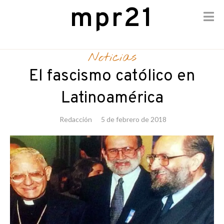
mpr21
Skip
to
Noticias
content
El fascismo católico en
Latinoamérica
Redacción
5 de febrero de 2018