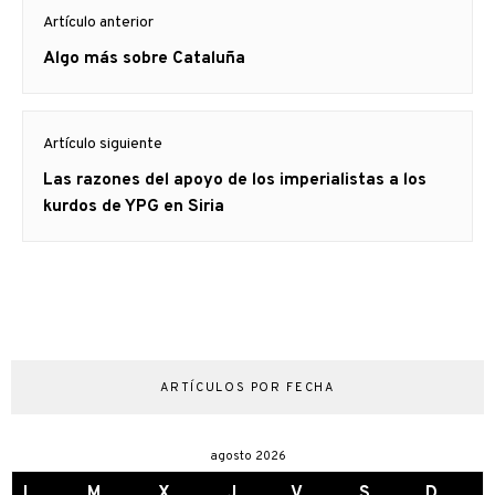
Navegación
Artículo anterior
de
Artículo
Algo más sobre Cataluña
entradas
anterior
Artículo siguiente
Artículo
Las razones del apoyo de los imperialistas a los
siguiente:
kurdos de YPG en Siria
ARTÍCULOS POR FECHA
agosto 2026
L
M
X
J
V
S
D