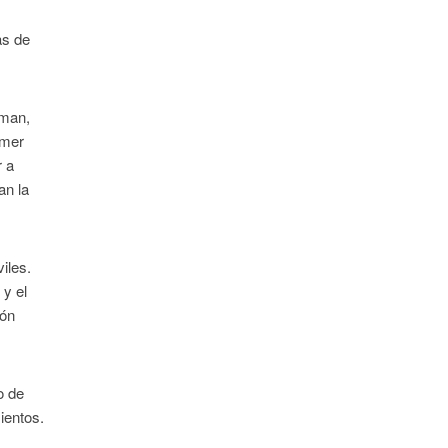
as de
uman,
imer
r a
an la
iles.
 y el
ión
o de
ientos.