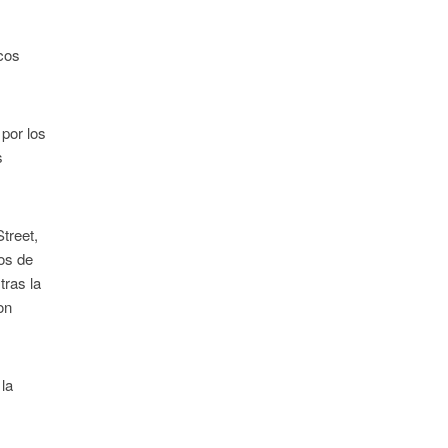
icos
 por los
s
treet,
cos de
tras la
on
 la