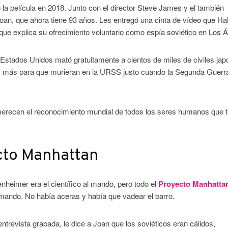
de la película en 2018. Junto con el director Steve James y el también
an, que ahora tiene 93 años. Les entregó una cinta de vídeo que Hall
a que explica su ofrecimiento voluntario como espía soviético en Los 
Estados Unidos mató gratuitamente a cientos de miles de civiles ja
nes más para que murieran en la URSS justo cuando la Segunda Guerr
.
merecen el reconocimiento mundial de todos los seres humanos que 
ecto Manhattan
nheimer era el científico al mando, pero todo el
Proyecto Manhatta
l mando. No había aceras y había que vadear el barro.
 entrevista grabada, le dice a Joan que los soviéticos eran cálidos,