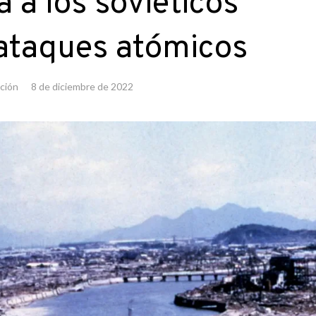
 a los soviéticos
 ataques atómicos
ción
8 de diciembre de 2022