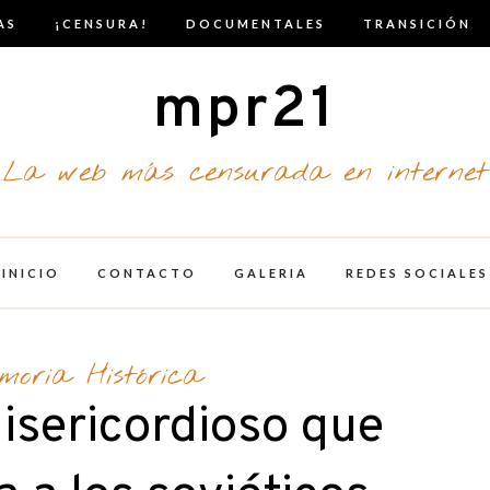
AS
¡CENSURA!
DOCUMENTALES
TRANSICIÓN
mpr21
La web más censurada en internet
INICIO
CONTACTO
GALERIA
REDES SOCIALES
moria Histórica
misericordioso que