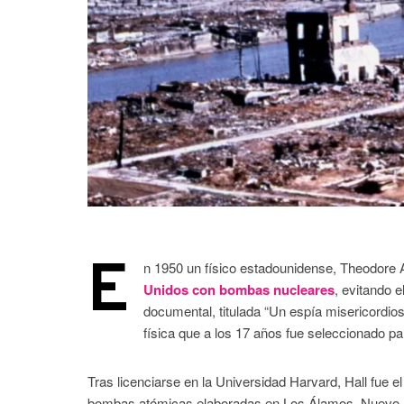
E
n 1950 un físico estadounidense, Theodore A
Unidos con bombas nucleares
, evitando 
documental, titulada “Un espía misericordios
física que a los 17 años fue seleccionado p
Tras licenciarse en la Universidad Harvard, Hall fue e
bombas atómicas elaboradas en Los Álamos, Nuevo Méx