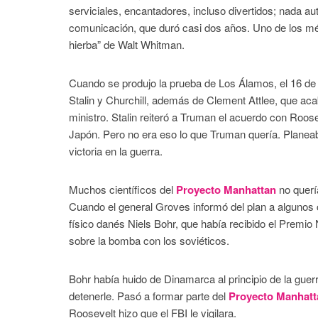
serviciales, encantadores, incluso divertidos; nada au
comunicación, que duró casi dos años. Uno de los mét
hierba” de Walt Whitman.
Cuando se produjo la prueba de Los Álamos, el 16 de 
Stalin y Churchill, además de Clement Attlee, que a
ministro. Stalin reiteró a Truman el acuerdo con Roose
Japón. Pero no era eso lo que Truman quería. Planeaba
victoria en la guerra.
Muchos científicos del
Proyecto Manhattan
no querí
Cuando el general Groves informó del plan a algunos cie
físico danés Niels Bohr, que había recibido el Premio
sobre la bomba con los soviéticos.
Bohr había huido de Dinamarca al principio de la guer
detenerle. Pasó a formar parte del
Proyecto Manhatt
Roosevelt hizo que el FBI le vigilara.