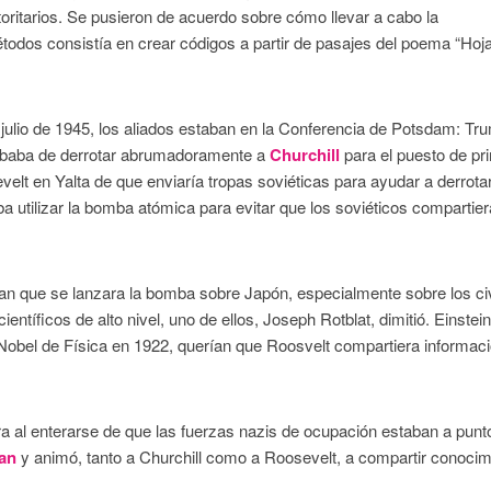
toritarios. Se pusieron de acuerdo sobre cómo llevar a cabo la
odos consistía en crear códigos a partir de pasajes del poema “Hoj
julio de 1945, los aliados estaban en la Conferencia de Potsdam: Tr
cababa de derrotar abrumadoramente a
Churchill
para el puesto de pr
velt en Yalta de que enviaría tropas soviéticas para ayudar a derrota
 utilizar la bomba atómica para evitar que los soviéticos compartier
an que se lanzara la bomba sobre Japón, especialmente sobre los civ
ntíficos de alto nivel, uno de ellos, Joseph Rotblat, dimitió. Einstein
 Nobel de Física en 1922, querían que Roosvelt compartiera informac
ra al enterarse de que las fuerzas nazis de ocupación estaban a punt
an
y animó, tanto a Churchill como a Roosevelt, a compartir conocim