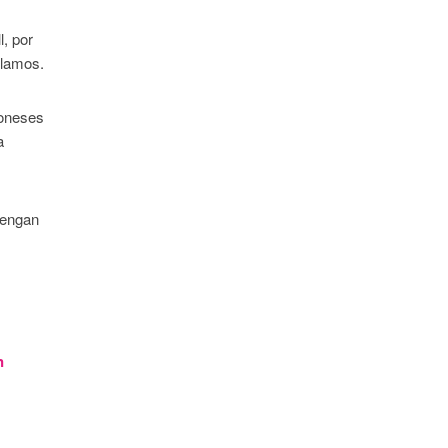
, por
Álamos.
poneses
a
tengan
n