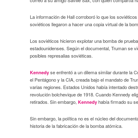
correo a su amigo Saville Sax, con quien compartía h
La información de Hall corroboró lo que los soviéticos
soviéticos llegaron a hacer una copia virtual de la bo
Los soviéticos hicieron explotar una bomba de prueba 
estadounidenses. Según el documental, Truman se vio
posibles represalias soviéticas.
Kennedy
se enfrentó a un dilema similar durante la Cr
el Pentágono y la CIA, creada bajo el mandato de Trum
varias regiones. Estados Unidos había intentado destr
revolución bolchevique de 1918. Cuando Kennedy eligi
retirados. Sin embargo,
Kennedy
había firmado su se
Sin embargo, la política no es el núcleo del documenta
historia de la fabricación de la bomba atómica.