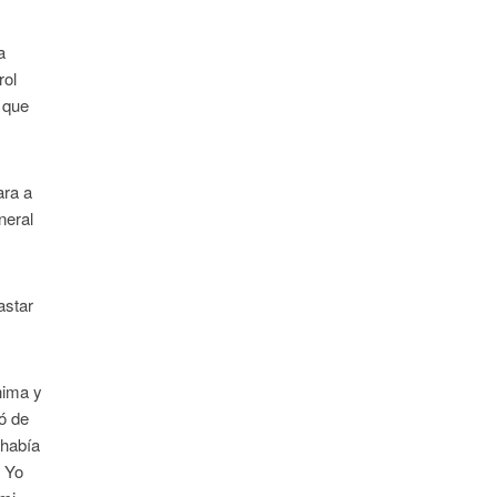
a
rol
 que
ara a
neral
astar
hima y
ó de
 había
. Yo