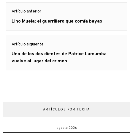
Navegación
Artículo anterior
de
Artículo
Lino Muela: el guerrillero que comía bayas
entradas
anterior
Artículo siguiente
Artículo
Uno de los dos dientes de Patrice Lumumba
siguiente:
vuelve al lugar del crimen
ARTÍCULOS POR FECHA
agosto 2026