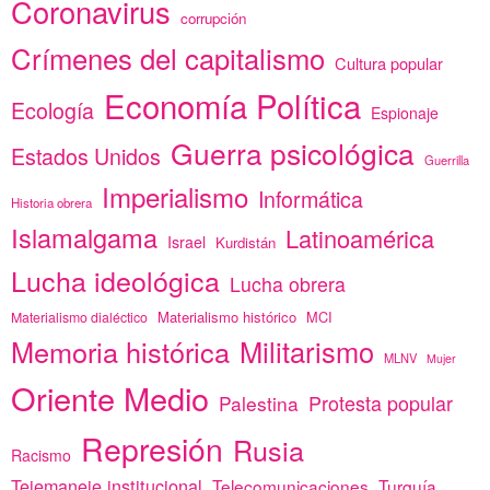
Coronavirus
corrupción
Crímenes del capitalismo
Cultura popular
Economía Política
Ecología
Espionaje
Guerra psicológica
Estados Unidos
Guerrilla
Imperialismo
Informática
Historia obrera
Islamalgama
Latinoamérica
Israel
Kurdistán
Lucha ideológica
Lucha obrera
Materialismo histórico
MCI
Materialismo dialéctico
Memoria histórica
Militarismo
MLNV
Mujer
Oriente Medio
Protesta popular
Palestina
Represión
Rusia
Racismo
Tejemaneje institucional
Telecomunicaciones
Turquía