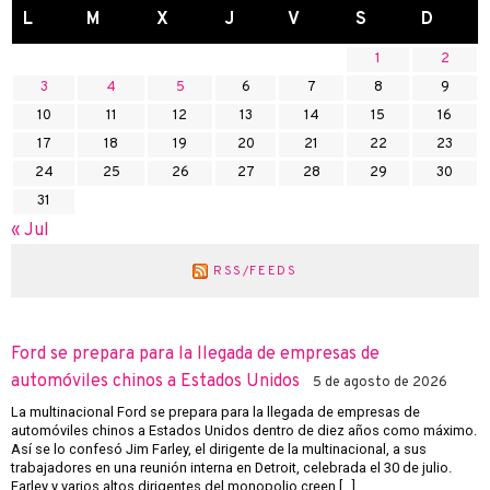
L
M
X
J
V
S
D
1
2
3
4
5
6
7
8
9
10
11
12
13
14
15
16
17
18
19
20
21
22
23
24
25
26
27
28
29
30
31
« Jul
RSS/FEEDS
Ford se prepara para la llegada de empresas de
automóviles chinos a Estados Unidos
5 de agosto de 2026
La multinacional Ford se prepara para la llegada de empresas de
automóviles chinos a Estados Unidos dentro de diez años como máximo.
Así se lo confesó Jim Farley, el dirigente de la multinacional, a sus
trabajadores en una reunión interna en Detroit, celebrada el 30 de julio.
Farley y varios altos dirigentes del monopolio creen […]