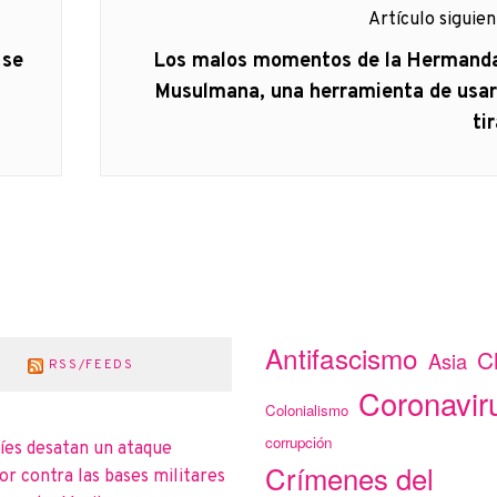
Artículo siguie
Artículo
 se
Los malos momentos de la Hermand
siguiente:
Musulmana, una herramienta de usar
ti
Antifascismo
C
Asia
RSS/FEEDS
Coronavir
Colonialismo
corrupción
íes desatan un ataque
Crímenes del
r contra las bases militares