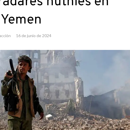
radares huthíes en
Yemen
acción
16 de junio de 2024