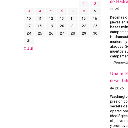
de Hadr
1
2
2026
3
4
5
6
7
8
9
Decenas de
10
11
12
13
14
15
16
jueves en 
17
18
19
20
21
22
23
bases mili
campament
24
25
26
27
28
29
30
Hadramaut 
31
murieron y 
ataques. Se
« Jul
muertos su
campament
Redacci
Una nuev
desestab
de 2026
Washington
presión co
secreta ded
operacione
ideológica
objetivo de
y promover