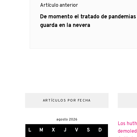
Artículo anterior
de
Artículo
De momento el tratado de pandemias
anterior
guarda en la nevera
entradas
ARTÍCULOS POR FECHA
agosto 2026
Los huth
L
M
X
J
V
S
D
demoledo