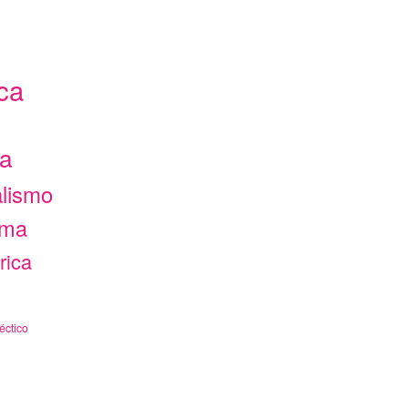
ca
ca
alismo
ama
rica
éctico