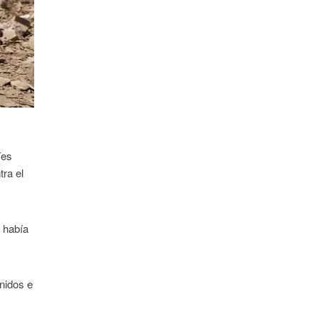
íes
ra el
 había
nidos e