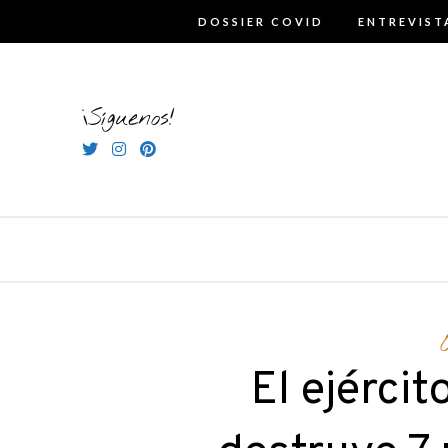
Skip
DOSSIER COVID
ENTREVIST
to
content
¡Síguenos!
El ejérci