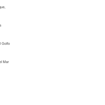
que,
s
l Golfo
el Mar