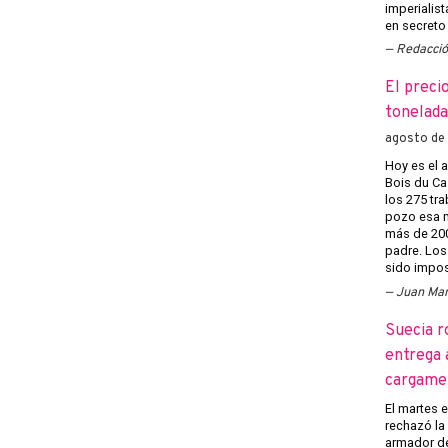
imperialist
en secreto 
Redacci
El preci
tonelada
agosto de
Hoy es el a
Bois du Caz
los 275 tr
pozo esa m
más de 200
padre. Los
sido imposi
Juan Man
Suecia r
entrega 
cargame
El martes 
rechazó la 
armador de