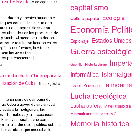
amaut y Marib
8 de agosto de
capitalismo
Ecología
Cultura popular
 soldados yemeníes murieron el
ataques con misiles contra dos
Economía Políti
tares. Los ataques alcanzaron
os ubicados en las provincias de
y Marib. Al menos 30 soldados
Estados Unidos
Espionaje
otros 15 resultaron heridos en los
Guerra psicológi
gún otras fuentes, la cifra de
pera las 45 y afecta a
os pertenecientes […]
Imperi
Guerrilla
Historia obrera
ón
Islamalg
Informática
a unidad de la CIA prepara la
Latinoamé
ilización de Cuba
8 de agosto
Israel
Kurdistán
Lucha ideológica
 intensificará su campaña de
Lucha obrera
ntra Cuba a través de una unidad
Materialismo dial
icada a la inteligencia, las
Materialismo histórico
MCI
s informáticas y la intoxicación
. El nuevo aparato tiene como
Memoria histórica
bilitar a la dirección política cubana
 los cambios que necesitan los