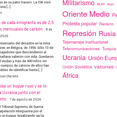
Militarismo
as en su patio trasero. La CIA creó
MLNV
Mujer
una […]
Oriente Medio
ón
Pa
Protesta popular
o de cada emigrante es de 2,5
Racismo
s mensuales de carbón
Represión
8 de
Rusia
 2026
Tejemaneje institucional
niversario del desastre en la mina
Telecomunicaciones
Turquía
ier, en Bélgica, de 1956. Sólo 13 de
abajadores que descendieron al
Ucrania
Unión Eur
añana salieron con vida. Quedaron
 viudas y más de 400 niños sin
vacunas
 cuerpos de catorce de ellos han
Unión Soviética
bles de identificar hasta […]
África
uel Olarieta
oba un buque ruso y se lo
a Ucrania junto con el
nto
7 de agosto de 2026
el Tribunal Supremo de Suecia
apelación interpuesta por el
 un buque, legalizando así la