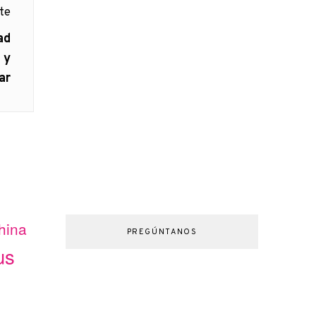
nte
ad
 y
rar
hina
PREGÚNTANOS
us