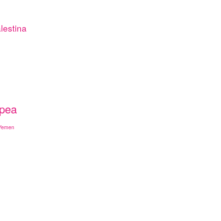
lestina
opea
Yemen