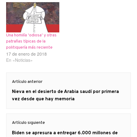
Una homilía ‘odiosa’ y otras
patrañas típicas de la
politiquería más reciente
17 de enero de 2018
En «Noticias»
Navegación
Artículo anterior
de
Artículo
Nieva en el desierto de Arabia saudí por primera
entradas
anterior
vez desde que hay memoria
Artículo siguiente
Artículo
Biden se apresura a entregar 6.000 millones de