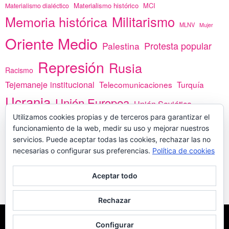
Materialismo histórico
MCI
Materialismo dialéctico
Memoria histórica
Militarismo
MLNV
Mujer
Oriente Medio
Protesta popular
Palestina
Represión
Rusia
Racismo
Tejemaneje institucional
Telecomunicaciones
Turquía
Ucrania
Unión Europea
Unión Soviética
Utilizamos cookies propias y de terceros para garantizar el
África
vacunas
Yemen
funcionamiento de la web, medir su uso y mejorar nuestros
servicios. Puede aceptar todas las cookies, rechazar las no
necesarias o configurar sus preferencias.
Política de cookies
PREGÚNTANOS
Aceptar todo
Rechazar
COPYLEFT - CÍTANOS SI USAS CONTENIDOS DE ESTA WEB
POLÍTICA DE
Configurar
COOKIES