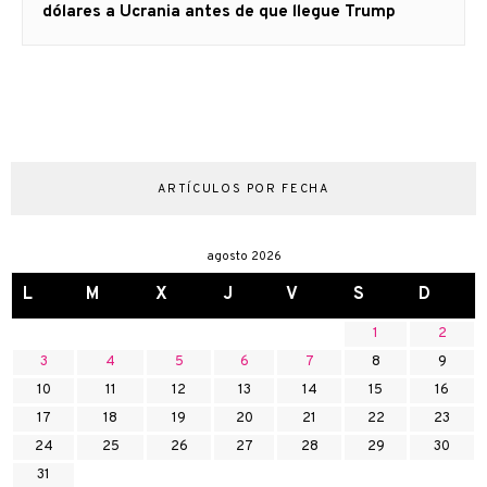
siguiente:
dólares a Ucrania antes de que llegue Trump
ARTÍCULOS POR FECHA
agosto 2026
L
M
X
J
V
S
D
1
2
3
4
5
6
7
8
9
10
11
12
13
14
15
16
17
18
19
20
21
22
23
24
25
26
27
28
29
30
31