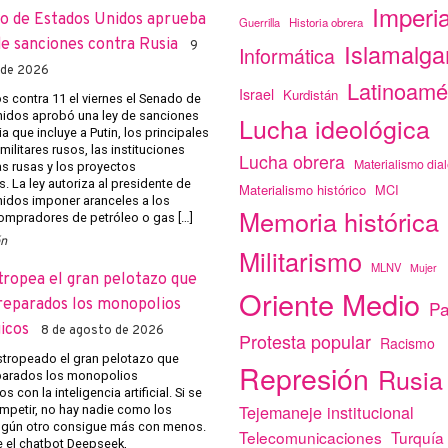
Imperi
o de Estados Unidos aprueba
Guerrilla
Historia obrera
de sanciones contra Rusia
Islamalg
9
Informática
 de 2026
Latinoamé
Israel
Kurdistán
s contra 11 el viernes el Senado de
idos aprobó una ley de sanciones
Lucha ideológica
a que incluye a Putin, los principales
 militares rusos, las instituciones
Lucha obrera
Materialismo dial
 rusas y los proyectos
. La ley autoriza al presidente de
Materialismo histórico
MCI
idos imponer aranceles a los
Memoria histórica
mpradores de petróleo o gas […]
ón
Militarismo
MLNV
Mujer
tropea el gran pelotazo que
Oriente Medio
reparados los monopolios
Pa
icos
8 de agosto de 2026
Protesta popular
Racismo
stropeado el gran pelotazo que
Represión
Rusia
parados los monopolios
s con la inteligencia artificial. Si se
Tejemaneje institucional
ompetir, no hay nadie como los
ngún otro consigue más con menos.
Telecomunicaciones
Turquía
e el chatbot Deepseek,