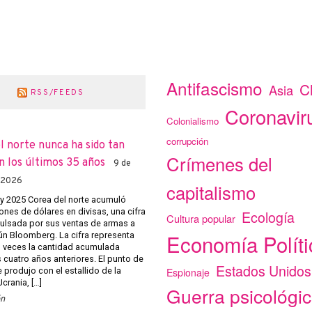
Antifascismo
C
Asia
RSS/FEEDS
Coronavir
Colonialismo
corrupción
l norte nunca ha sido tan
Crímenes del
n los últimos 35 años
9 de
 2026
capitalismo
 y 2025 Corea del norte acumuló
ones de dólares en divisas, una cifra
Ecología
Cultura popular
ulsada por sus ventas de armas a
Economía Políti
ún Bloomberg. La cifra representa
o veces la cantidad acumulada
 cuatro años anteriores. El punto de
Estados Unidos
Espionaje
e produjo con el estallido de la
crania, […]
Guerra psicológi
ón