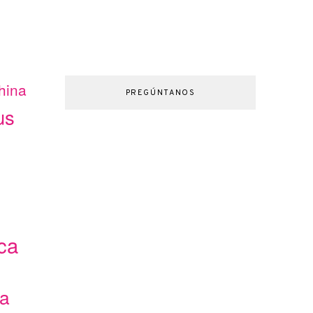
hina
PREGÚNTANOS
us
ca
ca