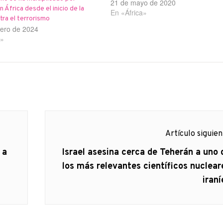
Blanca ni el Pentágono han
21 de mayo de 2020
 África desde el inicio de la
proporcionado ninguna explicación
En «África»
tra el terrorismo
esta escalada mortal de una guerr
rero de 2024
el Congreso no ha declarado y qu
a»
Artículo siguie
Artículo
 a
Israel asesina cerca de Teherán a uno 
siguiente:
los más relevantes científicos nuclear
iraní