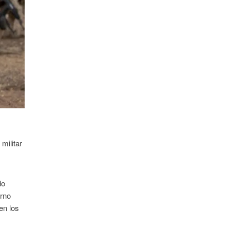
militar
do
erno
en los