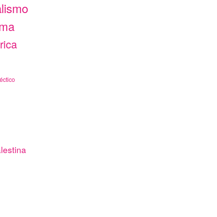
alismo
ama
rica
éctico
lestina