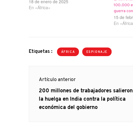
Actividades Especiales (SAC), oficiales de
18 de enero de 2025
100.000 en
inteligencia y sicarios locales. En más de
En «África»
guerra con
sesenta países la central…
15 de feb
En «Áfric
Etiquetas :
ÁFRICA
ESPIONAJE
Navegación
Artículo anterior
de
Artículo
200 millones de trabajadores salieron
anterior
la huelga en India contra la política
entradas
económica del gobierno