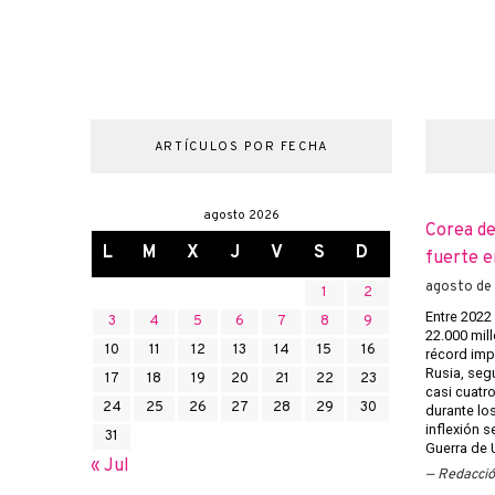
ARTÍCULOS POR FECHA
agosto 2026
Corea de
L
M
X
J
V
S
D
fuerte e
agosto de
1
2
Entre 2022
3
4
5
6
7
8
9
22.000 mill
10
11
12
13
14
15
16
récord imp
Rusia, seg
17
18
19
20
21
22
23
casi cuatr
24
25
26
27
28
29
30
durante los
inflexión s
31
Guerra de U
« Jul
Redacci