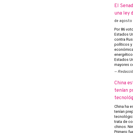
El Senad
una ley 
de agosto
Por 86 voto
Estados Un
contra Rusi
políticos y
económicas
energéticos
Estados Un
mayores co
Redacci
China es
tenían p
tecnológ
China ha e
tenían pre
tecnológico
trata de c
chinos. Ni
Primero fu