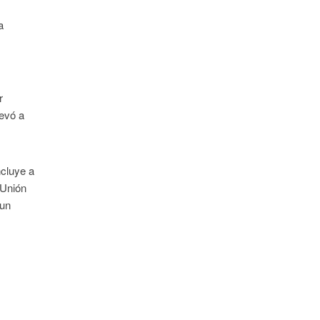
a
r
levó a
ncluye a
 Unión
 un