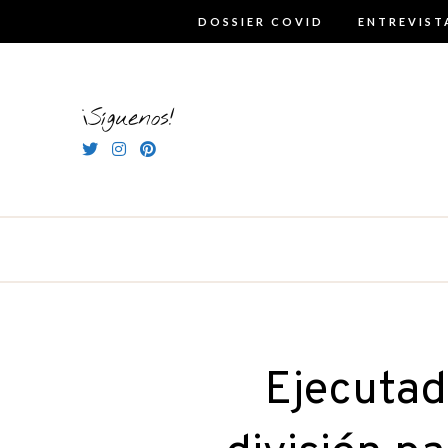
Skip
DOSSIER COVID
ENTREVIST
to
content
¡Síguenos!
Ejecutado