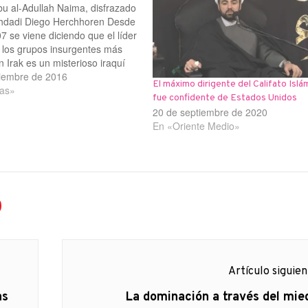
bu al-Adullah Naima, disfrazado
hdadi Diego Herchhoren Desde
7 se viene diciendo que el líder
 los grupos insurgentes más
n Irak es un misterioso iraquí
bdullah Rashid al-Baghdadi.
iembre de 2016
El máximo dirigente del Califato Islá
año 2010, y coincidiendo con la
ias»
fue confidente de Estados Unidos
ctoria electoral en Irak del…
20 de septiembre de 2020
En «Oriente Medio»
Artículo siguie
Artículo
as
La dominación a través del mie