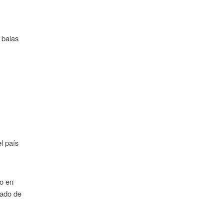
 balas
l país
do en
dado de