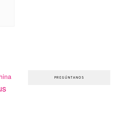
hina
PREGÚNTANOS
us