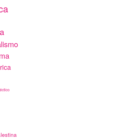
ca
ca
alismo
ama
rica
éctico
lestina