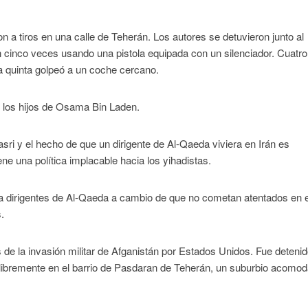
 a tiros en una calle de Teherán. Los autores se detuvieron junto al
n cinco veces usando una pistola equipada con un silenciador. Cuatro
a quinta golpeó a un coche cercano.
e los hijos de Osama Bin Laden.
i y el hecho de que un dirigente de Al-Qaeda viviera en Irán es
e una política implacable hacia los yihadistas.
 a dirigentes de Al-Qaeda a cambio de que no cometan atentados en e
.
 de la invasión militar de Afganistán por Estados Unidos. Fue deteni
libremente en el barrio de Pasdaran de Teherán, un suburbio acomo