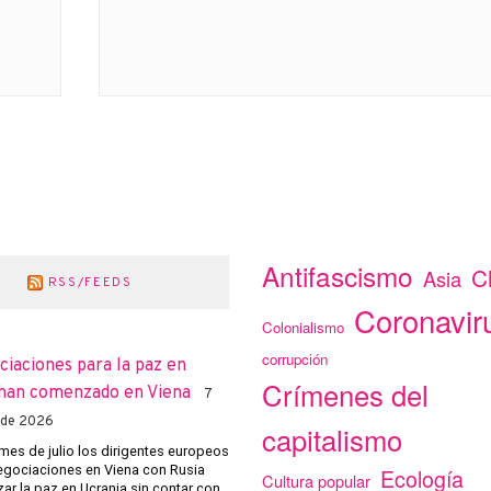
siguiente:
Antifascismo
C
Asia
RSS/FEEDS
Coronavir
Colonialismo
corrupción
ciaciones para la paz en
Crímenes del
han comenzado en Viena
7
 de 2026
capitalismo
mes de julio los dirigentes europeos
negociaciones en Viena con Rusia
Ecología
Cultura popular
ar la paz en Ucrania sin contar con