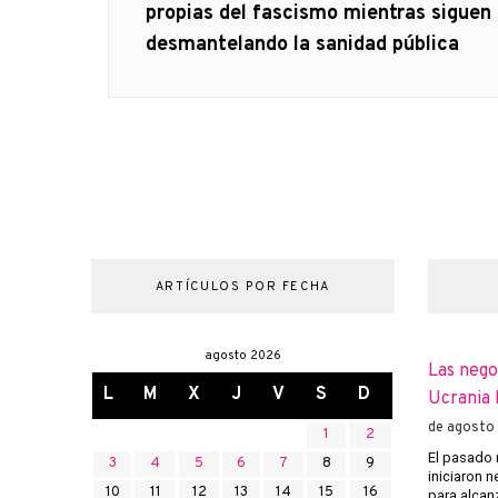
anterior
propias del fascismo mientras siguen
entradas
desmantelando la sanidad pública
ARTÍCULOS POR FECHA
agosto 2026
Las nego
L
M
X
J
V
S
D
Ucrania 
de agosto
1
2
El pasado 
3
4
5
6
7
8
9
iniciaron 
10
11
12
13
14
15
16
para alcanz