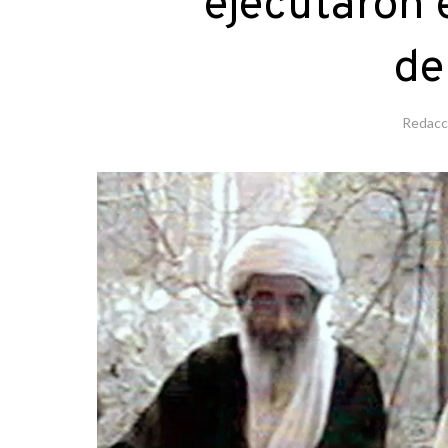
ejecutaron 
de
Redacc