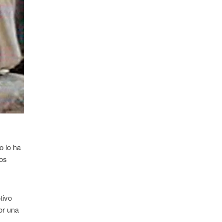
o lo ha
los
tivo
or una