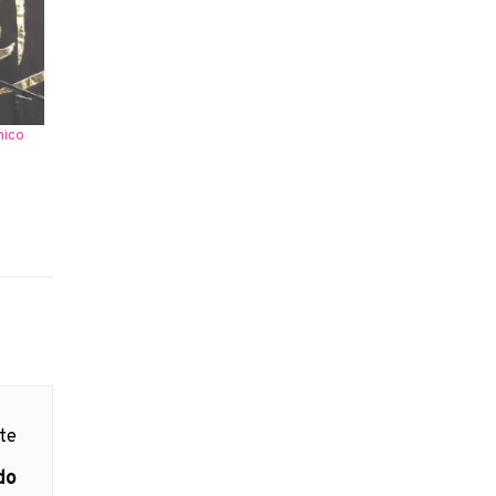
mico
nte
do