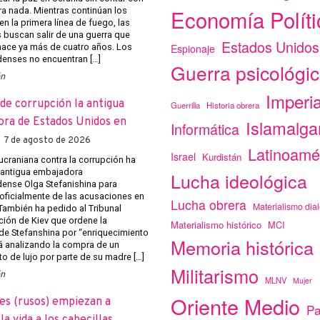
Economía Políti
ra nada. Mientras continúan los
n la primera línea de fuego, las
s buscan salir de una guerra que
Estados Unidos
Espionaje
ace ya más de cuatro años. Los
enses no encuentran […]
Guerra psicológi
ón
Imperi
de corrupción la antigua
Guerrilla
Historia obrera
ra de Estados Unidos en
Islamalg
Informática
7 de agosto de 2026
Latinoamé
Israel
Kurdistán
 ucraniana contra la corrupción ha
a antigua embajadora
Lucha ideológica
ense Olga Stefanishina para
 oficialmente de las acusaciones en
Lucha obrera
Materialismo dial
 También ha pedido al Tribunal
ción de Kiev que ordene la
Materialismo histórico
MCI
de Stefanshina por “enriquecimiento
Memoria histórica
tá analizando la compra de un
o de lujo por parte de su madre […]
Militarismo
ón
MLNV
Mujer
Oriente Medio
es (rusos) empiezan a
Pa
a vida a los cabecillas