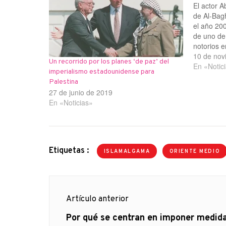
El actor A
de Al-Bag
el año 200
de uno de
notorios e
llamado A
10 de nov
Un recorrido por los planes ‘de paz’ del
Desde el 
En «Notic
imperialismo estadounidense para
segunda vi
Palestina
27 de junio de 2019
En «Noticias»
Etiquetas :
ISLAMALGAMA
ORIENTE MEDIO
Navegación
Artículo anterior
de
Artículo
Por qué se centran en imponer medid