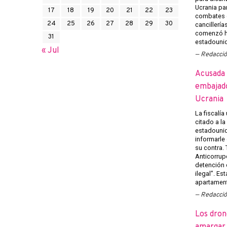
Ucrania pa
17
18
19
20
21
22
23
combates e
24
25
26
27
28
29
30
cancillería
comenzó h
31
estadounid
« Jul
Redacci
Acusada 
embajado
Ucrania
La fiscalía
citado a l
estadounid
informarle
su contra.
Anticorrup
detención 
ilegal”. Es
apartament
Redacci
Los dron
amargar l