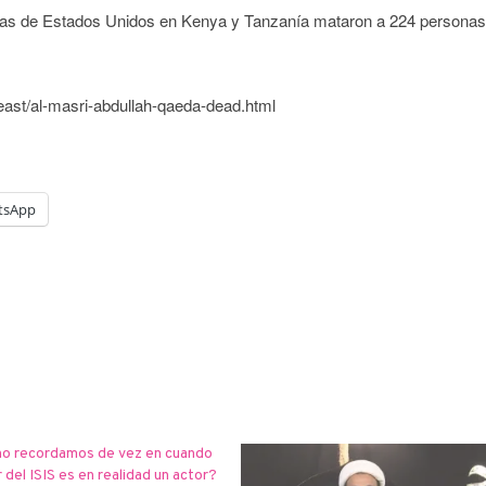
das de Estados Unidos en Kenya y Tanzanía mataron a 224 personas
east/al-masri-abdullah-qaeda-dead.html
tsApp
no recordamos de vez en cuando
r del ISIS es en realidad un actor?