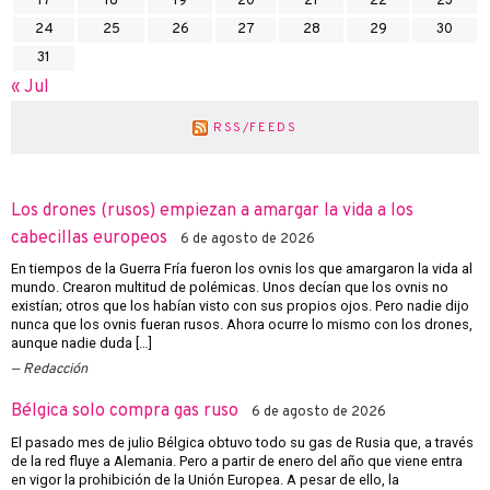
17
18
19
20
21
22
23
24
25
26
27
28
29
30
31
« Jul
RSS/FEEDS
Los drones (rusos) empiezan a amargar la vida a los
cabecillas europeos
6 de agosto de 2026
En tiempos de la Guerra Fría fueron los ovnis los que amargaron la vida al
mundo. Crearon multitud de polémicas. Unos decían que los ovnis no
existían; otros que los habían visto con sus propios ojos. Pero nadie dijo
nunca que los ovnis fueran rusos. Ahora ocurre lo mismo con los drones,
aunque nadie duda […]
Redacción
Bélgica solo compra gas ruso
6 de agosto de 2026
El pasado mes de julio Bélgica obtuvo todo su gas de Rusia que, a través
de la red fluye a Alemania. Pero a partir de enero del año que viene entra
en vigor la prohibición de la Unión Europea. A pesar de ello, la