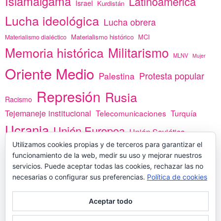
Islamalgama
Latinoamérica
Israel
Kurdistán
Lucha ideológica
Lucha obrera
Materialismo histórico
MCI
Materialismo dialéctico
Memoria histórica
Militarismo
MLNV
Mujer
Oriente Medio
Protesta popular
Palestina
Represión
Rusia
Racismo
Tejemaneje institucional
Telecomunicaciones
Turquía
Ucrania
Unión Europea
Unión Soviética
Utilizamos cookies propias y de terceros para garantizar el
África
vacunas
Yemen
funcionamiento de la web, medir su uso y mejorar nuestros
servicios. Puede aceptar todas las cookies, rechazar las no
necesarias o configurar sus preferencias.
Política de cookies
PREGÚNTANOS
Aceptar todo