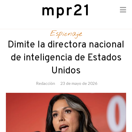
mpr21
Skip
to
Espionaje
content
Dimite la directora nacional
de inteligencia de Estados
Unidos
Redacción
23 de mayo de 2026