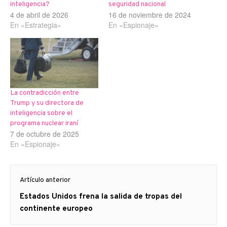
inteligencia?
seguridad nacional
4 de abril de 2026
16 de noviembre de 2024
En «Estrategia»
En «Espionaje»
La contradicción entre
Trump y su directora de
inteligencia sobre el
programa nuclear iraní
7 de octubre de 2025
En «Espionaje»
Navegación
Artículo anterior
de
Artículo
Estados Unidos frena la salida de tropas del
entradas
anterior
continente europeo