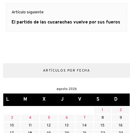
Artículo siguiente
Artículo
El partido de las cucarachas vuelve por sus fueros
siguiente:
ARTÍCULOS POR FECHA
agosto 2026
L
M
X
J
V
S
D
1
2
3
4
5
6
7
8
9
10
11
12
13
14
15
16