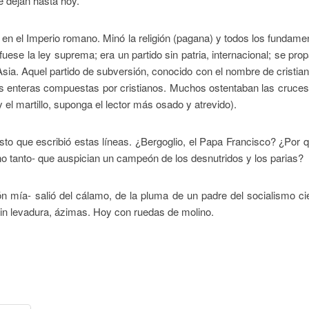
e dejan hasta hoy.
en el Imperio romano. Minó la religión (pagana) y todos los fundame
uese la ley suprema; era un partido sin patria, internacional; se pro
Asia. Aquel partido de subversión, conocido con el nombre de cristian
ones enteras compuestas por cristianos. Muchos ostentaban las cruce
 el martillo, suponga el lector más osado y atrevido).
sto que escribió estas líneas. ¿Bergoglio, el Papa Francisco? ¿Por 
 no tanto- que auspician un campeón de los desnutridos y los parias?
ón mía- salió del cálamo, de la pluma de un padre del socialismo cie
in levadura, ázimas. Hoy con ruedas de molino.