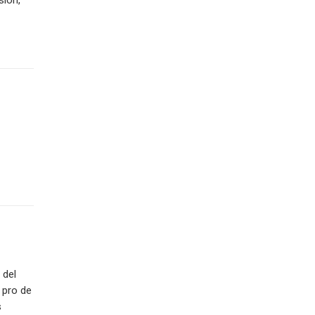
sión,
 del
 pro de
s