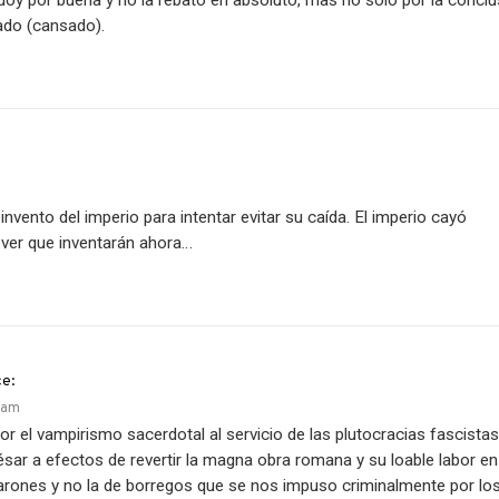
 doy por buena y no la rebato en absoluto, mas no sólo por la conclu
ado (cansado).
 invento del imperio para intentar evitar su caída. El imperio cayó
 ver que inventarán ahora…
ce:
 am
r el vampirismo sacerdotal al servicio de las plutocracias fascistas
sar a efectos de revertir la magna obra romana y su loable labor en
 varones y no la de borregos que se nos impuso criminalmente por lo