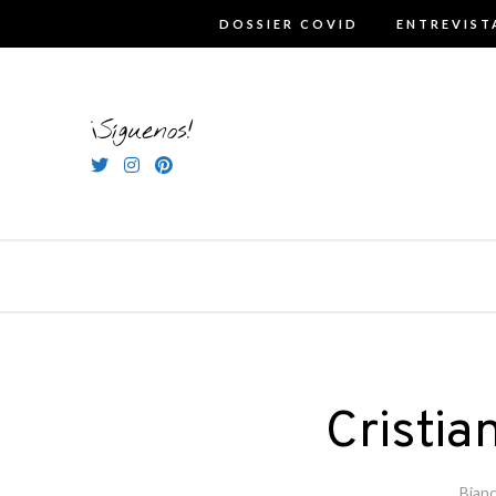
Skip
DOSSIER COVID
ENTREVIST
to
content
¡Síguenos!
Cristia
Bianc