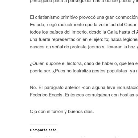
perseguido pasa a perseguidor hasta donde puede y l
El cristianismo primitivo provocó una gran conmoción 
Estado; negó radicalmente que la voluntad del César f
todos los países del Imperio, desde la Galia hasta el 
una fuerte representación en el ejército; había legi
cascos en señal de protesta (como si llevaran la hoz y
¿Quién supone el lector/a, caso de haberlo, que lea e
podría ser. ¿Pues no teatraliza gestos populistas -ya
No. El parágrafo anterior -con alguna leve incrustaci
Federico Engels. Entonces comulgaban con hostias s
Ojo con el turrón y buenos días.
Comparte esto: