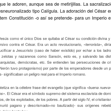
ue le adoren, aunque sea de metirijillas. La sacralizaci
esneuronalizado tipo Calígula. La adoración del César e
tem Constitución -o así se pretende- para un Imperio e
 Jesús como el único Dios se quitaba al César su condición divina y
ersivo contra el César. Era un acto revolucionario,
«terrorista»
, dirí
ucificar a Jesucristo (caso de haber existido) por echar a los ladr
, zelotas y nazarenos como Sansón, esto es, y salvando las dist
anarquistas, demócratas, etc. Se entienden las persecuciones de cr
d Nerón tuvo protagonismo) por parte de los emperadores desde un 
s- significaban un peligro real para el Imperio romano.
tetiza en la célebre frase del evangelio (que significa
«buena nueva
os»
. El César era el símbolo supremo del sistema esclavista de dom
os, de los explotados, de los pobres. A partir del siglo IV, el cristiani
 murió pagano y descrismado=no bautizado)- sus orígenes rebel