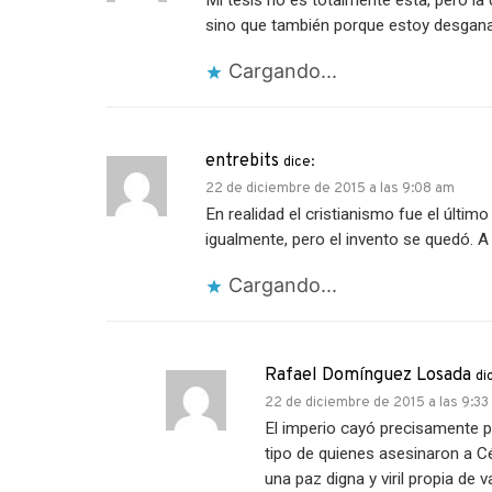
Mi tesis no es totalmente esta, pero la
sino que también porque estoy desgan
Cargando...
entrebits
dice:
22 de diciembre de 2015 a las 9:08 am
En realidad el cristianismo fue el último
igualmente, pero el invento se quedó. A
Cargando...
Rafael Domínguez Losada
di
22 de diciembre de 2015 a las 9:33
El imperio cayó precisamente po
tipo de quienes asesinaron a Cé
una paz digna y viril propia de