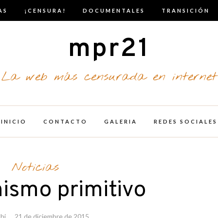
AS
¡CENSURA!
DOCUMENTALES
TRANSICIÓN
mpr21
La web más censurada en internet
INICIO
CONTACTO
GALERIA
REDES SOCIALES
Noticias
nismo primitivo
hi
21 de diciembre de 2015