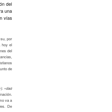
ón del
ra una
n vías
 su, por
a hoy el
ones del
ancias,
istianos
punto de
»
):
«dad
inación.
smo va a
des. De