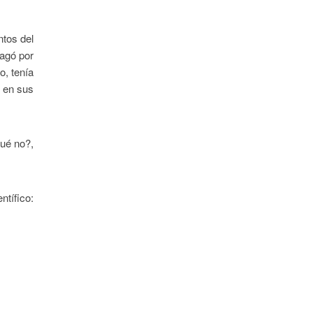
ntos del
pagó por
o, tenía
s en sus
qué no?,
ntífico: