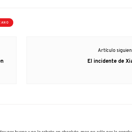
CANO
Artículo siguie
Artículo
en
El incidente de Xi
siguiente: