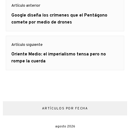
Navegación
Artículo anterior
de
Artículo
Google diseña los crímenes que el Pentágono
entradas
anterior
comete por medio de drones
Artículo siguiente
Artículo
Oriente Medio: el imperialismo tensa pero no
siguiente:
rompe la cuerda
ARTÍCULOS POR FECHA
agosto 2026