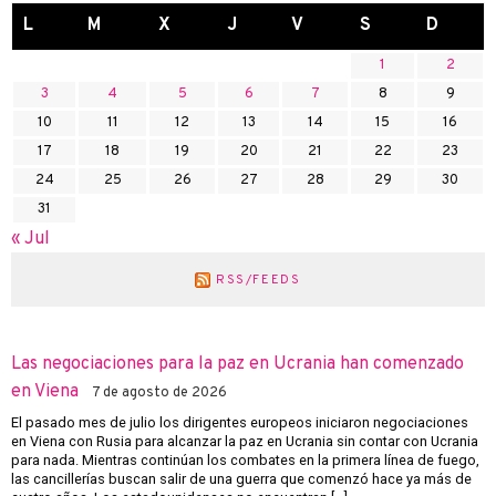
L
M
X
J
V
S
D
1
2
3
4
5
6
7
8
9
10
11
12
13
14
15
16
17
18
19
20
21
22
23
24
25
26
27
28
29
30
31
« Jul
RSS/FEEDS
Las negociaciones para la paz en Ucrania han comenzado
en Viena
7 de agosto de 2026
El pasado mes de julio los dirigentes europeos iniciaron negociaciones
en Viena con Rusia para alcanzar la paz en Ucrania sin contar con Ucrania
para nada. Mientras continúan los combates en la primera línea de fuego,
las cancillerías buscan salir de una guerra que comenzó hace ya más de