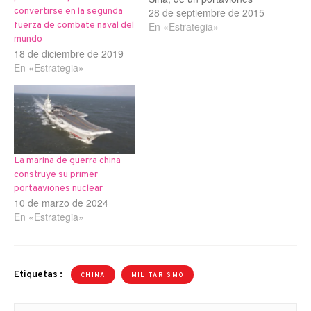
chino para iniciar los
28 de septiembre de 2015
convertirse en la segunda
combates contra los
En «Estrategia»
fuerza de combate naval del
yihadistas. No obstante,
mundo
18 de diciembre de 2019
Zhang Junshe, un alto
En «Estrategia»
oficial de la Marina china,
ha desmentido la noticia.
La edición libanesa del
diario Al-Masdar Al-Arabi,
apoyándose en…
La marina de guerra china
construye su primer
portaaviones nuclear
10 de marzo de 2024
En «Estrategia»
Etiquetas :
CHINA
MILITARISMO