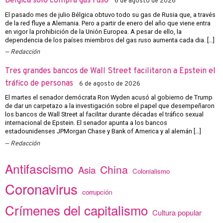
Bélgica solo compra gas ruso
6 de agosto de 2026
El pasado mes de julio Bélgica obtuvo todo su gas de Rusia que, a través
de la red fluye a Alemania. Pero a partir de enero del año que viene entra
en vigor la prohibición de la Unión Europea. A pesar de ello, la
dependencia de los países miembros del gas ruso aumenta cada dia. […]
Redacción
Tres grandes bancos de Wall Street facilitaron a Epstein el
tráfico de personas
6 de agosto de 2026
El martes el senador demócrata Ron Wyden acusó al gobierno de Trump
de dar un carpetazo a la investigación sobre el papel que desempeñaron
los bancos de Wall Street al facilitar durante décadas el tráfico sexual
internacional de Epstein. El senador apunta a los bancos
estadounidenses JPMorgan Chase y Bank of America y al alemán […]
Redacción
Antifascismo
China
Asia
Colonialismo
Coronavirus
corrupción
Crímenes del capitalismo
Cultura popular