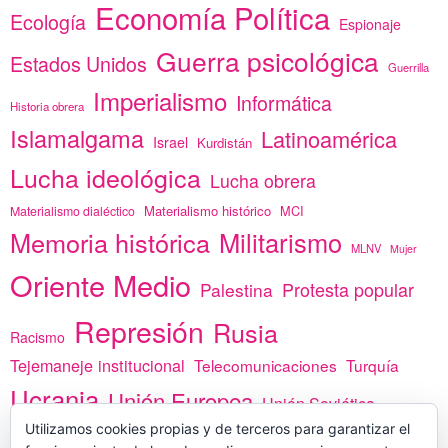
Economía Política
Ecología
Espionaje
Guerra psicológica
Estados Unidos
Guerrilla
Imperialismo
Informática
Historia obrera
Islamalgama
Latinoamérica
Israel
Kurdistán
Lucha ideológica
Lucha obrera
Materialismo histórico
MCI
Materialismo dialéctico
Memoria histórica
Militarismo
MLNV
Mujer
Oriente Medio
Protesta popular
Palestina
Represión
Rusia
Racismo
Tejemaneje institucional
Telecomunicaciones
Turquía
Ucrania
Unión Europea
Unión Soviética
Utilizamos cookies propias y de terceros para garantizar el
África
vacunas
Yemen