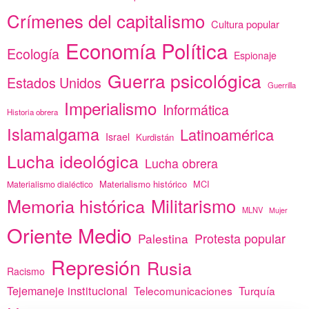
Crímenes del capitalismo
Cultura popular
Economía Política
Ecología
Espionaje
Guerra psicológica
Estados Unidos
Guerrilla
Imperialismo
Informática
Historia obrera
Islamalgama
Latinoamérica
Israel
Kurdistán
Lucha ideológica
Lucha obrera
Materialismo histórico
MCI
Materialismo dialéctico
Memoria histórica
Militarismo
MLNV
Mujer
Oriente Medio
Protesta popular
Palestina
Represión
Rusia
Racismo
Tejemaneje institucional
Telecomunicaciones
Turquía