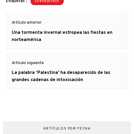
Etiquetas :
CORONAVIRUS
Navegación
Artículo anterior
de
Artículo
Una tormenta invernal estropea las fiestas en
entradas
anterior
norteamérica
Artículo siguiente
Artículo
La palabra ‘Palestina’ ha desaparecido de las
siguiente:
grandes cadenas de intoxicación
ARTÍCULOS POR FECHA