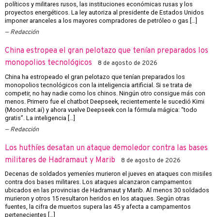
políticos y militares rusos, las instituciones económicas rusas y los
proyectos energéticos. La ley autoriza al presidente de Estados Unidos
imponer aranceles a los mayores compradores de petróleo o gas […]
Redacción
China estropea el gran pelotazo que tenían preparados los
monopolios tecnológicos
8 de agosto de 2026
China ha estropeado el gran pelotazo que tenían preparados los
monopolios tecnológicos con la inteligencia artificial. Si se trata de
competir, no hay nadie como los chinos. Ningún otro consigue más con
menos. Primero fue el chatbot Deepseek, recientemente le sucedió Kimi
(Moonshot.ai) y ahora vuelve Deepseek con la fórmula mágica: “todo
gratis”. La inteligencia […]
Redacción
Los huthíes desatan un ataque demoledor contra las bases
militares de Hadramaut y Marib
8 de agosto de 2026
Decenas de soldados yemeníes murieron el jueves en ataques con misiles
contra dos bases militares. Los ataques alcanzaron campamentos
ubicados en las provincias de Hadramaut y Marib. Al menos 30 soldados
murieron y otros 15 resultaron heridos en los ataques. Según otras
fuentes, la cifra de muertos supera las 45 y afecta a campamentos
pertenecientes […]