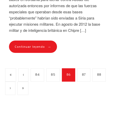
autorizada entonces por informes de que las fuerzas
especiales que operaban desde esas bases
“probablemente” habrían sido enviadas a Siria para
ejecutar misiones militares. En agosto de 2012 la base
militar y de inteligencia británica en Chipre […]
→
Continuar leyendo
«
‹
84
85
86
87
88
›
»