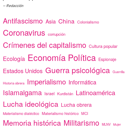
Redacción
Antifascismo
China
Asia
Colonialismo
Coronavirus
corrupción
Crímenes del capitalismo
Cultura popular
Economía Política
Ecología
Espionaje
Guerra psicológica
Estados Unidos
Guerrilla
Imperialismo
Informática
Historia obrera
Islamalgama
Latinoamérica
Israel
Kurdistán
Lucha ideológica
Lucha obrera
Materialismo histórico
MCI
Materialismo dialéctico
Memoria histórica
Militarismo
MLNV
Mujer