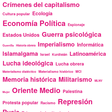
Crímenes del capitalismo
Ecología
Cultura popular
Economía Política
Espionaje
Guerra psicológica
Estados Unidos
Imperialismo
Informática
Guerrilla
Historia obrera
Islamalgama
Latinoamérica
Israel
Kurdistán
Lucha ideológica
Lucha obrera
Materialismo histórico
Materialismo dialéctico
MCI
Memoria histórica
Militarismo
MLNV
Oriente Medio
Palestina
Mujer
Represión
Protesta popular
Racismo