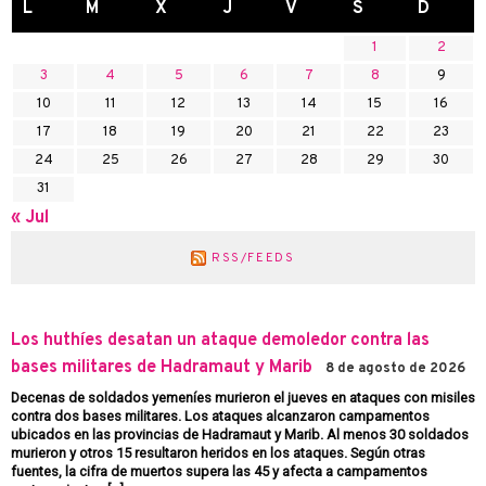
L
M
X
J
V
S
D
1
2
3
4
5
6
7
8
9
10
11
12
13
14
15
16
17
18
19
20
21
22
23
24
25
26
27
28
29
30
31
« Jul
RSS/FEEDS
Los huthíes desatan un ataque demoledor contra las
bases militares de Hadramaut y Marib
8 de agosto de 2026
Decenas de soldados yemeníes murieron el jueves en ataques con misiles
contra dos bases militares. Los ataques alcanzaron campamentos
ubicados en las provincias de Hadramaut y Marib. Al menos 30 soldados
murieron y otros 15 resultaron heridos en los ataques. Según otras
fuentes, la cifra de muertos supera las 45 y afecta a campamentos