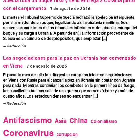
Suecia roba un buque ruso y se lo entrega a Ucrania junto
con el cargamento
7 de agosto de 2026
El martes el Tribunal Supremo de Suecia rechazó la apelación interpuesta
por el armador de un buque, legalizando así la piratería marítima. Dos
sentencias anteriores de los tribunales inferiores ordenaban la entrega del
buque y su carga a Ucrania. A partir de ahí, la información procedente de
Suecia es un cúmulo de despropósitos, que empiezan […]
Redacción
Las negociaciones para la paz en Ucrania han comenzado
en Viena
7 de agosto de 2026
El pasado mes de julio los dirigentes europeos iniciaron negociaciones
en Viena con Rusia para alcanzar la paz en Ucrania sin contar con Ucrania
para nada. Mientras continúan los combates en la primera línea de fuego,
las cancillerías buscan salir de una guerra que comenzó hace ya más de
cuatro años. Los estadounidenses no encuentran […]
Redacción
Antifascismo
China
Asia
Colonialismo
Coronavirus
corrupción