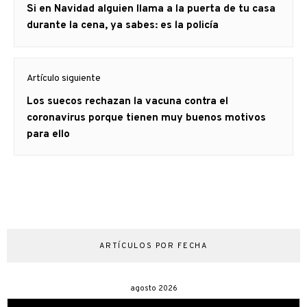
Artículo
Si en Navidad alguien llama a la puerta de tu casa
entradas
anterior
durante la cena, ya sabes: es la policía
Artículo siguiente
Artículo
Los suecos rechazan la vacuna contra el
siguiente:
coronavirus porque tienen muy buenos motivos
para ello
ARTÍCULOS POR FECHA
agosto 2026