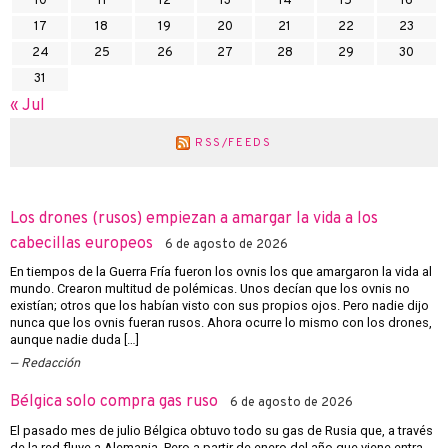
10
11
12
13
14
15
16
17
18
19
20
21
22
23
24
25
26
27
28
29
30
31
« Jul
RSS/FEEDS
Los drones (rusos) empiezan a amargar la vida a los
cabecillas europeos
6 de agosto de 2026
En tiempos de la Guerra Fría fueron los ovnis los que amargaron la vida al
mundo. Crearon multitud de polémicas. Unos decían que los ovnis no
existían; otros que los habían visto con sus propios ojos. Pero nadie dijo
nunca que los ovnis fueran rusos. Ahora ocurre lo mismo con los drones,
aunque nadie duda […]
Redacción
Bélgica solo compra gas ruso
6 de agosto de 2026
El pasado mes de julio Bélgica obtuvo todo su gas de Rusia que, a través
de la red fluye a Alemania. Pero a partir de enero del año que viene entra