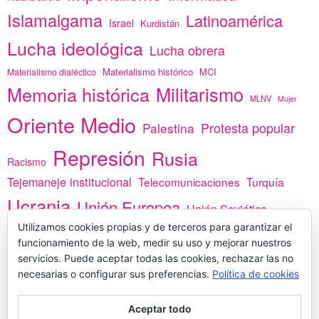
Islamalgama
Latinoamérica
Israel
Kurdistán
Lucha ideológica
Lucha obrera
Materialismo histórico
MCI
Materialismo dialéctico
Memoria histórica
Militarismo
MLNV
Mujer
Oriente Medio
Protesta popular
Palestina
Represión
Rusia
Racismo
Tejemaneje institucional
Telecomunicaciones
Turquía
Ucrania
Unión Europea
Unión Soviética
Utilizamos cookies propias y de terceros para garantizar el
África
vacunas
Yemen
funcionamiento de la web, medir su uso y mejorar nuestros
servicios. Puede aceptar todas las cookies, rechazar las no
necesarias o configurar sus preferencias.
Política de cookies
PREGÚNTANOS
Aceptar todo