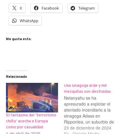
X
Facebook
Telegram
WhatsApp
Me gusta esto:
Relacionado
Una sinagoga arde y mil
mezquitas son destruidas
Netanyahu se ha
apresurado a explotar el
atentado incendiario a la
sinagoga Adass en
El fantasma del ‘terrorismo
Ripponlea, un suburbio de
chiíta’ acecha a Europa
Melbourne, en la
23 de diciembre de 2024
como por casualidad
1 de abril de 2026
madrugada del 6 de
En «Oriente Medio»