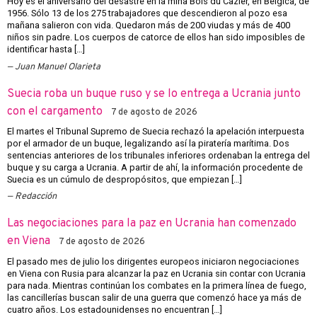
Hoy es el aniversario del desastre en la mina Bois du Cazier, en Bélgica, de
1956. Sólo 13 de los 275 trabajadores que descendieron al pozo esa
mañana salieron con vida. Quedaron más de 200 viudas y más de 400
niños sin padre. Los cuerpos de catorce de ellos han sido imposibles de
identificar hasta […]
Juan Manuel Olarieta
Suecia roba un buque ruso y se lo entrega a Ucrania junto
con el cargamento
7 de agosto de 2026
El martes el Tribunal Supremo de Suecia rechazó la apelación interpuesta
por el armador de un buque, legalizando así la piratería marítima. Dos
sentencias anteriores de los tribunales inferiores ordenaban la entrega del
buque y su carga a Ucrania. A partir de ahí, la información procedente de
Suecia es un cúmulo de despropósitos, que empiezan […]
Redacción
Las negociaciones para la paz en Ucrania han comenzado
en Viena
7 de agosto de 2026
El pasado mes de julio los dirigentes europeos iniciaron negociaciones
en Viena con Rusia para alcanzar la paz en Ucrania sin contar con Ucrania
para nada. Mientras continúan los combates en la primera línea de fuego,
las cancillerías buscan salir de una guerra que comenzó hace ya más de
cuatro años. Los estadounidenses no encuentran […]