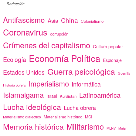
Redacción
Antifascismo
China
Asia
Colonialismo
Coronavirus
corrupción
Crímenes del capitalismo
Cultura popular
Economía Política
Ecología
Espionaje
Guerra psicológica
Estados Unidos
Guerrilla
Imperialismo
Informática
Historia obrera
Islamalgama
Latinoamérica
Israel
Kurdistán
Lucha ideológica
Lucha obrera
Materialismo histórico
MCI
Materialismo dialéctico
Memoria histórica
Militarismo
MLNV
Mujer