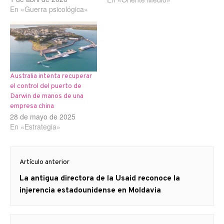
En «Guerra psicológica»
diciembre. Su ataque se
centró en el gobierno
federal australiano. “Es
imposible separar esta
mala conducta de la
postura extrema antiisraelí
del gobierno laborista
Australia intenta recuperar
australiano”,…
el control del puerto de
Darwin de manos de una
empresa china
28 de mayo de 2025
En «Estrategia»
Navegación
Artículo anterior
de
Artículo
La antigua directora de la Usaid reconoce la
entradas
anterior
injerencia estadounidense en Moldavia