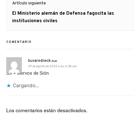
Artículo siguiente
Artículo
El Ministerio alemán de Defensa fagocita las
siguiente:
instituciones civiles
COMENTARIO
buvaredneck
dice:
29 de agosto de 2025 a las 6:48 am
SS > Siervos de Sión
Cargando...
Los comentarios están desactivados.