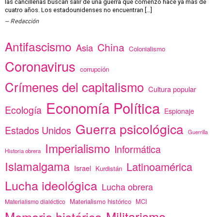
las cancillerías buscan salir de una guerra que comenzó hace ya más de
cuatro años. Los estadounidenses no encuentran […]
Redacción
Antifascismo
China
Asia
Colonialismo
Coronavirus
corrupción
Crímenes del capitalismo
Cultura popular
Economía Política
Ecología
Espionaje
Guerra psicológica
Estados Unidos
Guerrilla
Imperialismo
Informática
Historia obrera
Islamalgama
Latinoamérica
Israel
Kurdistán
Lucha ideológica
Lucha obrera
Materialismo histórico
MCI
Materialismo dialéctico
Memoria histórica
Militarismo