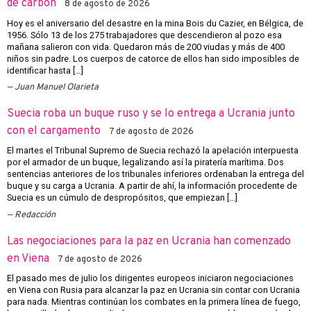
de carbón
8 de agosto de 2026
Hoy es el aniversario del desastre en la mina Bois du Cazier, en Bélgica, de
1956. Sólo 13 de los 275 trabajadores que descendieron al pozo esa
mañana salieron con vida. Quedaron más de 200 viudas y más de 400
niños sin padre. Los cuerpos de catorce de ellos han sido imposibles de
identificar hasta […]
Juan Manuel Olarieta
Suecia roba un buque ruso y se lo entrega a Ucrania junto
con el cargamento
7 de agosto de 2026
El martes el Tribunal Supremo de Suecia rechazó la apelación interpuesta
por el armador de un buque, legalizando así la piratería marítima. Dos
sentencias anteriores de los tribunales inferiores ordenaban la entrega del
buque y su carga a Ucrania. A partir de ahí, la información procedente de
Suecia es un cúmulo de despropósitos, que empiezan […]
Redacción
Las negociaciones para la paz en Ucrania han comenzado
en Viena
7 de agosto de 2026
El pasado mes de julio los dirigentes europeos iniciaron negociaciones
en Viena con Rusia para alcanzar la paz en Ucrania sin contar con Ucrania
para nada. Mientras continúan los combates en la primera línea de fuego,