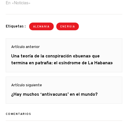
En «Noticias»
Etiquetas :
ALEMANIA
ENERGIA
Navegación
Artículo anterior
de
Artículo
Una teoría de la conspiración «buena» que
entradas
anterior
termina en patraña: el «síndrome de La Habana»
Artículo siguiente
Artículo
¿Hay muchos ‘antivacunas’ en el mundo?
siguiente:
COMENTARIOS