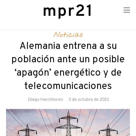
mpr21
Skip
to
Noticias
content
Alemania entrena a su
población ante un posible
‘apagón’ energético y de
telecomunicaciones
Diego Herchhoren
3 de octubre de 2021