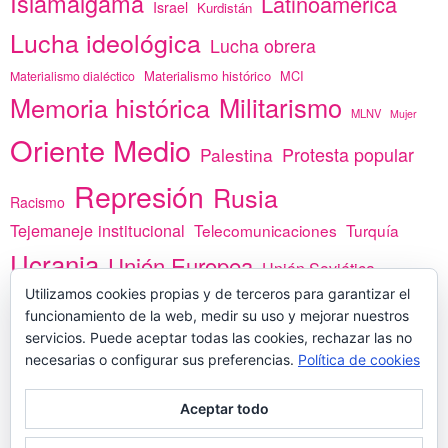
Islamalgama
Latinoamérica
Israel
Kurdistán
Lucha ideológica
Lucha obrera
Materialismo histórico
MCI
Materialismo dialéctico
Memoria histórica
Militarismo
MLNV
Mujer
Oriente Medio
Protesta popular
Palestina
Represión
Rusia
Racismo
Tejemaneje institucional
Telecomunicaciones
Turquía
Ucrania
Unión Europea
Unión Soviética
Utilizamos cookies propias y de terceros para garantizar el
África
vacunas
Yemen
funcionamiento de la web, medir su uso y mejorar nuestros
servicios. Puede aceptar todas las cookies, rechazar las no
necesarias o configurar sus preferencias.
Política de cookies
PREGÚNTANOS
Aceptar todo