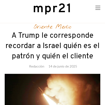
mpr21
Skip
to
Oriente Medio
content
A Trump le corresponde
recordar a Israel quién es el
patrón y quién el cliente
Redacción
14 de junio de 2025