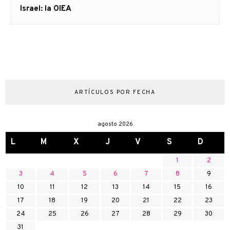
siguiente:
Israel: la OIEA
ARTÍCULOS POR FECHA
agosto 2026
L
M
X
J
V
S
D
1
2
3
4
5
6
7
8
9
10
11
12
13
14
15
16
17
18
19
20
21
22
23
24
25
26
27
28
29
30
31