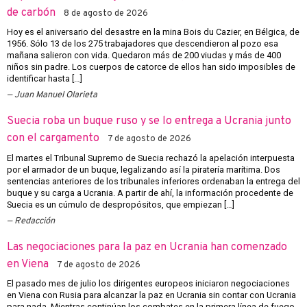
de carbón
8 de agosto de 2026
Hoy es el aniversario del desastre en la mina Bois du Cazier, en Bélgica, de
1956. Sólo 13 de los 275 trabajadores que descendieron al pozo esa
mañana salieron con vida. Quedaron más de 200 viudas y más de 400
niños sin padre. Los cuerpos de catorce de ellos han sido imposibles de
identificar hasta […]
Juan Manuel Olarieta
Suecia roba un buque ruso y se lo entrega a Ucrania junto
con el cargamento
7 de agosto de 2026
El martes el Tribunal Supremo de Suecia rechazó la apelación interpuesta
por el armador de un buque, legalizando así la piratería marítima. Dos
sentencias anteriores de los tribunales inferiores ordenaban la entrega del
buque y su carga a Ucrania. A partir de ahí, la información procedente de
Suecia es un cúmulo de despropósitos, que empiezan […]
Redacción
Las negociaciones para la paz en Ucrania han comenzado
en Viena
7 de agosto de 2026
El pasado mes de julio los dirigentes europeos iniciaron negociaciones
en Viena con Rusia para alcanzar la paz en Ucrania sin contar con Ucrania
para nada. Mientras continúan los combates en la primera línea de fuego,