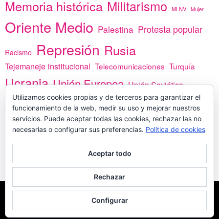
Memoria histórica
Militarismo
MLNV
Mujer
Oriente Medio
Protesta popular
Palestina
Represión
Rusia
Racismo
Tejemaneje institucional
Telecomunicaciones
Turquía
Ucrania
Unión Europea
Unión Soviética
Utilizamos cookies propias y de terceros para garantizar el
África
vacunas
Yemen
funcionamiento de la web, medir su uso y mejorar nuestros
servicios. Puede aceptar todas las cookies, rechazar las no
necesarias o configurar sus preferencias.
Política de cookies
PREGÚNTANOS
Aceptar todo
Rechazar
COPYLEFT - CÍTANOS SI USAS CONTENIDOS DE ESTA WEB
POLÍTICA DE
Configurar
COOKIES
MADE WITH
POR
WPLOOK THEMES