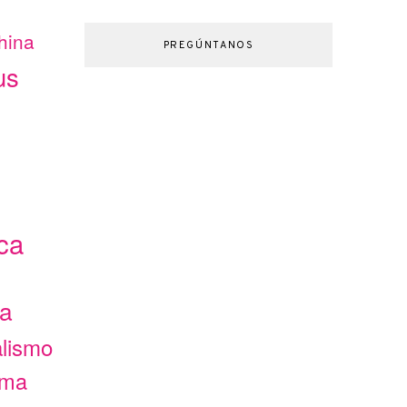
hina
PREGÚNTANOS
us
ca
ca
alismo
ama