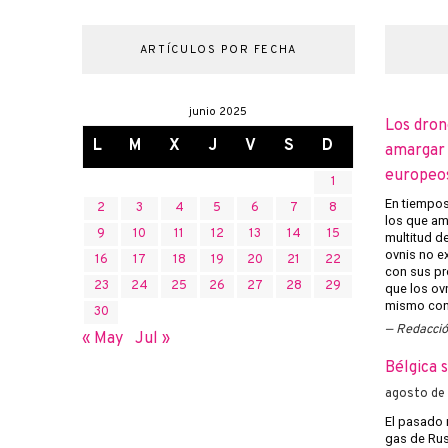
ARTÍCULOS POR FECHA
junio 2025
Los dron
L
M
X
J
V
S
D
amargar l
europeo
1
En tiempos 
2
3
4
5
6
7
8
los que am
9
10
11
12
13
14
15
multitud d
ovnis no ex
16
17
18
19
20
21
22
con sus pr
23
24
25
26
27
28
29
que los ov
mismo con 
30
Redacci
« May
Jul »
Bélgica 
agosto de
El pasado 
gas de Rusi