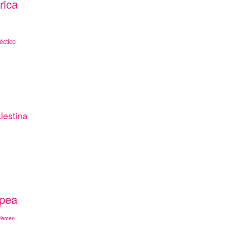
rica
éctico
lestina
opea
Yemen