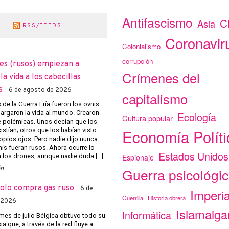
Antifascismo
C
Asia
RSS/FEEDS
Coronavir
Colonialismo
corrupción
es (rusos) empiezan a
Crímenes del
a vida a los cabecillas
s
6 de agosto de 2026
capitalismo
de la Guerra Fría fueron los ovnis
argaron la vida al mundo. Crearon
Ecología
Cultura popular
e polémicas. Unos decían que los
Economía Políti
istían; otros que los habían visto
opios ojos. Pero nadie dijo nunca
nis fueran rusos. Ahora ocurre lo
Estados Unidos
Espionaje
los drones, aunque nadie duda […]
ón
Guerra psicológi
solo compra gas ruso
6 de
Imperi
Guerrilla
Historia obrera
 2026
Islamalg
Informática
mes de julio Bélgica obtuvo todo su
a que, a través de la red fluye a