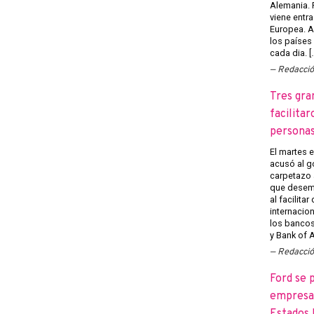
Alemania. 
viene entra
Europea. A
los países
cada dia. [
Redacci
Tres gra
facilitar
persona
El martes 
acusó al g
carpetazo 
que desemp
al facilita
internacion
los banco
y Bank of A
Redacci
Ford se 
empresas
Estados 