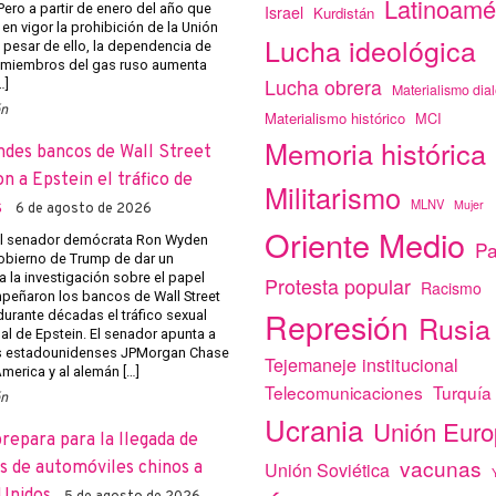
Latinoamé
Pero a partir de enero del año que
Israel
Kurdistán
 en vigor la prohibición de la Unión
Lucha ideológica
 pesar de ello, la dependencia de
 miembros del gas ruso aumenta
Lucha obrera
…]
Materialismo dial
ón
Materialismo histórico
MCI
Memoria histórica
ndes bancos de Wall Street
on a Epstein el tráfico de
Militarismo
MLNV
Mujer
s
6 de agosto de 2026
Oriente Medio
el senador demócrata Ron Wyden
Pa
obierno de Trump de dar un
a la investigación sobre el papel
Protesta popular
Racismo
eñaron los bancos de Wall Street
Represión
r durante décadas el tráfico sexual
Rusia
al de Epstein. El senador apunta a
s estadounidenses JPMorgan Chase
Tejemaneje institucional
merica y al alemán […]
Telecomunicaciones
Turquía
ón
Ucrania
Unión Eur
prepara para la llegada de
vacunas
Unión Soviética
 de automóviles chinos a
Unidos