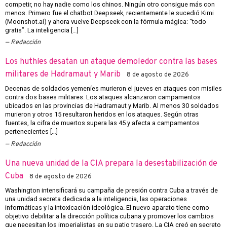
competir, no hay nadie como los chinos. Ningún otro consigue más con
menos. Primero fue el chatbot Deepseek, recientemente le sucedió Kimi
(Moonshot.ai) y ahora vuelve Deepseek con la fórmula mágica: “todo
gratis”. La inteligencia […]
Redacción
Los huthíes desatan un ataque demoledor contra las bases
militares de Hadramaut y Marib
8 de agosto de 2026
Decenas de soldados yemeníes murieron el jueves en ataques con misiles
contra dos bases militares. Los ataques alcanzaron campamentos
ubicados en las provincias de Hadramaut y Marib. Al menos 30 soldados
murieron y otros 15 resultaron heridos en los ataques. Según otras
fuentes, la cifra de muertos supera las 45 y afecta a campamentos
pertenecientes […]
Redacción
Una nueva unidad de la CIA prepara la desestabilización de
Cuba
8 de agosto de 2026
Washington intensificará su campaña de presión contra Cuba a través de
una unidad secreta dedicada a la inteligencia, las operaciones
informáticas y la intoxicación ideológica. El nuevo aparato tiene como
objetivo debilitar a la dirección política cubana y promover los cambios
que necesitan los imperialistas en su patio trasero. La CIA creó en secreto