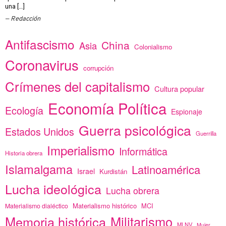
una […]
Redacción
Antifascismo
China
Asia
Colonialismo
Coronavirus
corrupción
Crímenes del capitalismo
Cultura popular
Economía Política
Ecología
Espionaje
Guerra psicológica
Estados Unidos
Guerrilla
Imperialismo
Informática
Historia obrera
Islamalgama
Latinoamérica
Israel
Kurdistán
Lucha ideológica
Lucha obrera
Materialismo histórico
MCI
Materialismo dialéctico
Memoria histórica
Militarismo
MLNV
Mujer