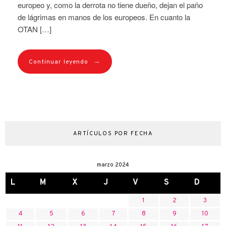
europeo y, como la derrota no tiene dueño, dejan el paño
de lágrimas en manos de los europeos. En cuanto la
OTAN […]
→
Continuar leyendo
ARTÍCULOS POR FECHA
marzo 2024
L
M
X
J
V
S
D
1
2
3
4
5
6
7
8
9
10