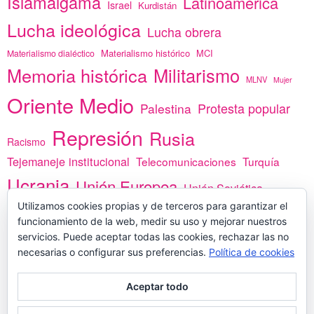
Islamalgama
Latinoamérica
Israel
Kurdistán
Lucha ideológica
Lucha obrera
Materialismo histórico
MCI
Materialismo dialéctico
Memoria histórica
Militarismo
MLNV
Mujer
Oriente Medio
Protesta popular
Palestina
Represión
Rusia
Racismo
Tejemaneje institucional
Telecomunicaciones
Turquía
Ucrania
Unión Europea
Unión Soviética
Utilizamos cookies propias y de terceros para garantizar el
África
vacunas
Yemen
funcionamiento de la web, medir su uso y mejorar nuestros
servicios. Puede aceptar todas las cookies, rechazar las no
necesarias o configurar sus preferencias.
Política de cookies
PREGÚNTANOS
Aceptar todo