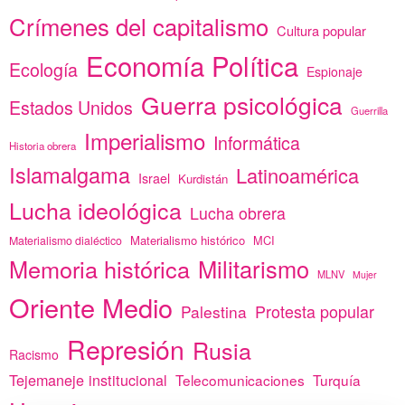
Crímenes del capitalismo
Cultura popular
Economía Política
Ecología
Espionaje
Guerra psicológica
Estados Unidos
Guerrilla
Imperialismo
Informática
Historia obrera
Islamalgama
Latinoamérica
Israel
Kurdistán
Lucha ideológica
Lucha obrera
Materialismo histórico
MCI
Materialismo dialéctico
Memoria histórica
Militarismo
MLNV
Mujer
Oriente Medio
Protesta popular
Palestina
Represión
Rusia
Racismo
Tejemaneje institucional
Telecomunicaciones
Turquía