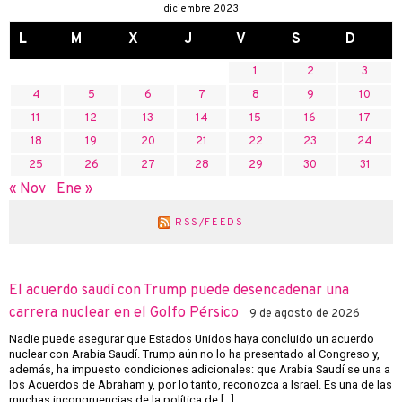
diciembre 2023
L
M
X
J
V
S
D
1
2
3
4
5
6
7
8
9
10
11
12
13
14
15
16
17
18
19
20
21
22
23
24
25
26
27
28
29
30
31
« Nov
Ene »
RSS/FEEDS
El acuerdo saudí con Trump puede desencadenar una
carrera nuclear en el Golfo Pérsico
9 de agosto de 2026
Nadie puede asegurar que Estados Unidos haya concluido un acuerdo
nuclear con Arabia Saudí. Trump aún no lo ha presentado al Congreso y,
además, ha impuesto condiciones adicionales: que Arabia Saudí se una a
los Acuerdos de Abraham y, por lo tanto, reconozca a Israel. Es una de las
muchas incongruencias de la política de […]