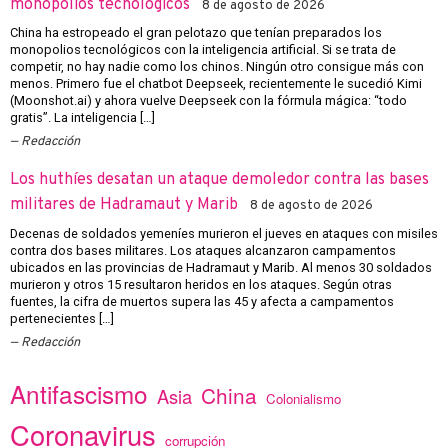
monopolios tecnológicos
8 de agosto de 2026
China ha estropeado el gran pelotazo que tenían preparados los
monopolios tecnológicos con la inteligencia artificial. Si se trata de
competir, no hay nadie como los chinos. Ningún otro consigue más con
menos. Primero fue el chatbot Deepseek, recientemente le sucedió Kimi
(Moonshot.ai) y ahora vuelve Deepseek con la fórmula mágica: “todo
gratis”. La inteligencia […]
Redacción
Los huthíes desatan un ataque demoledor contra las bases
militares de Hadramaut y Marib
8 de agosto de 2026
Decenas de soldados yemeníes murieron el jueves en ataques con misiles
contra dos bases militares. Los ataques alcanzaron campamentos
ubicados en las provincias de Hadramaut y Marib. Al menos 30 soldados
murieron y otros 15 resultaron heridos en los ataques. Según otras
fuentes, la cifra de muertos supera las 45 y afecta a campamentos
pertenecientes […]
Redacción
Antifascismo
China
Asia
Colonialismo
Coronavirus
corrupción