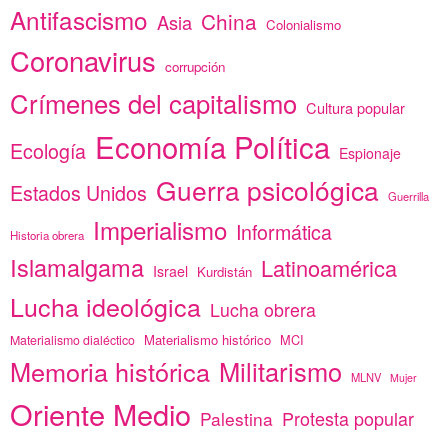
Antifascismo
China
Asia
Colonialismo
Coronavirus
corrupción
Crímenes del capitalismo
Cultura popular
Economía Política
Ecología
Espionaje
Guerra psicológica
Estados Unidos
Guerrilla
Imperialismo
Informática
Historia obrera
Islamalgama
Latinoamérica
Israel
Kurdistán
Lucha ideológica
Lucha obrera
Materialismo histórico
MCI
Materialismo dialéctico
Memoria histórica
Militarismo
MLNV
Mujer
Oriente Medio
Protesta popular
Palestina