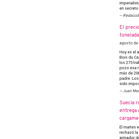
imperialist
en secreto 
Redacci
El preci
tonelada
agosto de
Hoy es el a
Bois du Caz
los 275 tr
pozo esa m
más de 200
padre. Los
sido imposi
Juan Man
Suecia r
entrega 
cargame
El martes 
rechazó la 
armador de