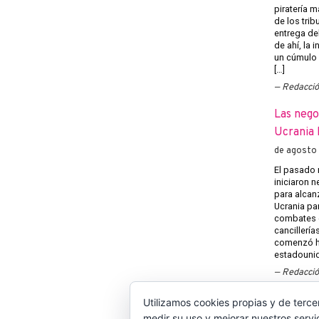
piratería m
de los trib
entrega del
de ahí, la
un cúmulo
[…]
Redacci
Las nego
Ucrania 
de agosto
El pasado 
iniciaron 
para alcanz
Ucrania pa
combates e
cancillería
comenzó h
estadounid
Redacci
Utilizamos cookies propias y de terce
medir su uso y mejorar nuestros servi