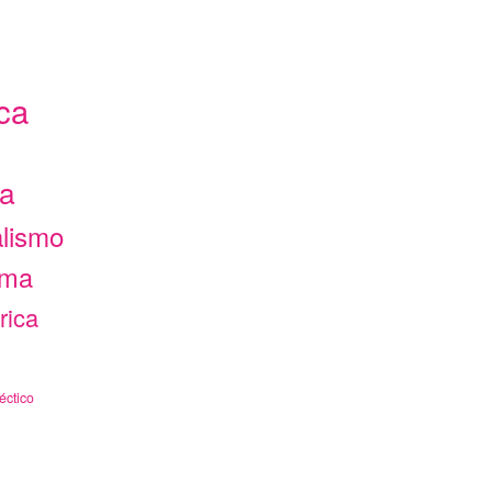
ca
ca
alismo
ama
rica
éctico