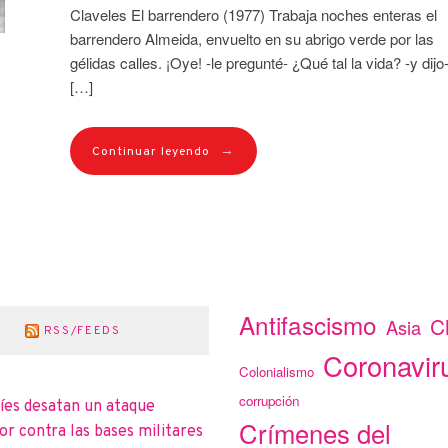
Claveles El barrendero (1977) Trabaja noches enteras el
barrendero Almeida, envuelto en su abrigo verde por las
gélidas calles. ¡Oye! -le pregunté- ¿Qué tal la vida? -y dijo
[…]
→
Continuar leyendo
Antifascismo
C
Asia
RSS/FEEDS
Coronavir
Colonialismo
corrupción
íes desatan un ataque
Crímenes del
r contra las bases militares