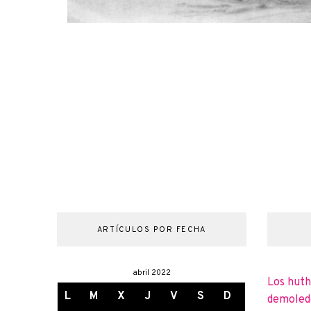
ARTÍCULOS POR FECHA
abril 2022
Los huth
L
M
X
J
V
S
D
demoledo