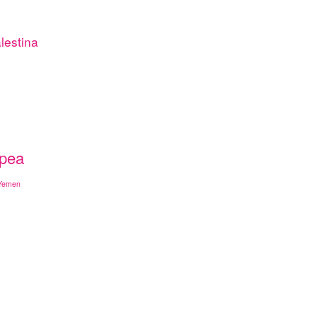
lestina
opea
Yemen