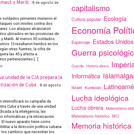
amaut y Marib
8 de agosto de
capitalismo
Ecología
Cultura popular
 soldados yemeníes murieron el
ataques con misiles contra dos
Economía Políti
tares. Los ataques alcanzaron
os ubicados en las provincias de
y Marib. Al menos 30 soldados
Estados Unidos
Espionaje
otros 15 resultaron heridos en los
Guerra psicológi
gún otras fuentes, la cifra de
pera las 45 y afecta a
os pertenecientes […]
Imperi
Guerrilla
Historia obrera
ón
Islamalg
Informática
a unidad de la CIA prepara la
Latinoamé
ilización de Cuba
8 de agosto
Israel
Kurdistán
Lucha ideológica
 intensificará su campaña de
Lucha obrera
ntra Cuba a través de una unidad
Materialismo dial
icada a la inteligencia, las
Materialismo histórico
MCI
s informáticas y la intoxicación
. El nuevo aparato tiene como
Memoria histórica
bilitar a la dirección política cubana
 los cambios que necesitan los