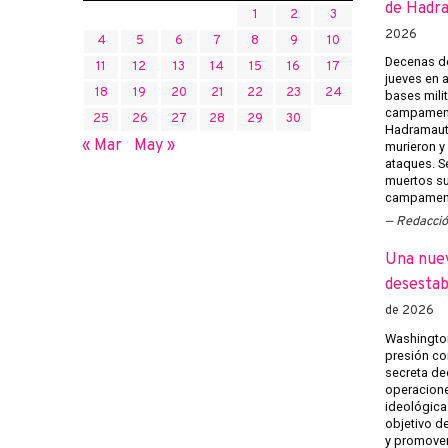
de Hadr
1
2
3
2026
4
5
6
7
8
9
10
Decenas de
11
12
13
14
15
16
17
jueves en 
18
19
20
21
22
23
24
bases mili
campament
25
26
27
28
29
30
Hadramaut 
« Mar
May »
murieron y 
ataques. Se
muertos su
campament
Redacci
Una nuev
desestab
de 2026
Washington
presión co
secreta ded
operacione
ideológica
objetivo de
y promover