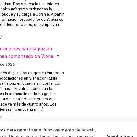
arítima. Dos sentencias anteriores
unales inferiores ordenaban la
 buque y su carga a Ucrania. A partir
 información procedente de Suecia es
 de despropósitos, que empiezan
ón
ciaciones para la paz en
han comenzado en Viena
7
 de 2026
mes de julio los dirigentes europeos
negociaciones en Viena con Rusia
ar la paz en Ucrania sin contar con
ra nada. Mientras continúan los
n la primera línea de fuego, las
s buscan salir de una guerra que
ace ya más de cuatro años. Los
enses no encuentran […]
ón
ros para garantizar el funcionamiento de la web,
cios. Puede aceptar todas las cookies, rechazar
Aceptar todo