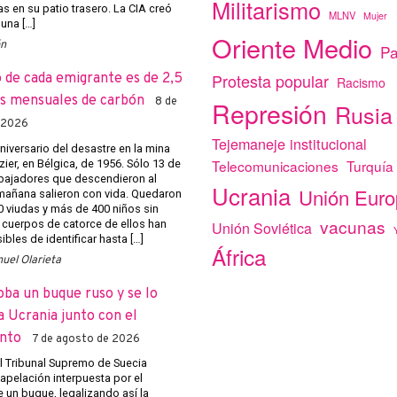
Militarismo
as en su patio trasero. La CIA creó
MLNV
Mujer
una […]
Oriente Medio
ón
Pa
Protesta popular
o de cada emigrante es de 2,5
Racismo
s mensuales de carbón
Represión
8 de
Rusia
 2026
Tejemaneje institucional
niversario del desastre en la mina
Telecomunicaciones
Turquía
ier, en Bélgica, de 1956. Sólo 13 de
abajadores que descendieron al
Ucrania
Unión Eur
añana salieron con vida. Quedaron
 viudas y más de 400 niños sin
vacunas
 cuerpos de catorce de ellos han
Unión Soviética
bles de identificar hasta […]
África
uel Olarieta
oba un buque ruso y se lo
a Ucrania junto con el
nto
7 de agosto de 2026
el Tribunal Supremo de Suecia
apelación interpuesta por el
 un buque, legalizando así la