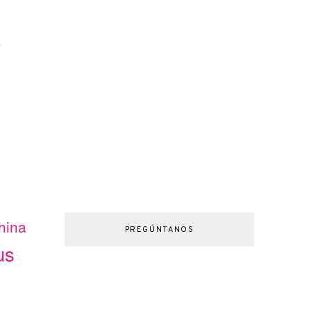
-
hina
PREGÚNTANOS
us