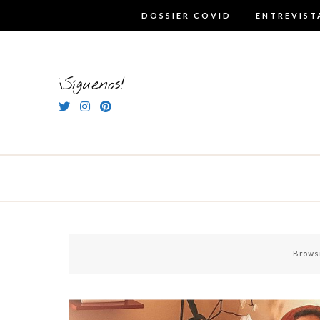
Skip
DOSSIER COVID
ENTREVIST
to
content
¡Síguenos!
Brows