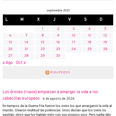
septiembre 2021
L
M
X
J
V
S
D
1
2
3
4
5
6
7
8
9
10
11
12
13
14
15
16
17
18
19
20
21
22
23
24
25
26
27
28
29
30
« Ago
Oct »
RSS/FEEDS
Los drones (rusos) empiezan a amargar la vida a los
cabecillas europeos
6 de agosto de 2026
En tiempos de la Guerra Fría fueron los ovnis los que amargaron la vida al
mundo. Crearon multitud de polémicas. Unos decían que los ovnis no
existían; otros que los habían visto con sus propios ojos. Pero nadie dijo