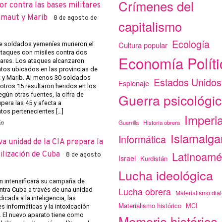
Crímenes del
r contra las bases militares
amaut y Marib
8 de agosto de
capitalismo
Ecología
Cultura popular
 soldados yemeníes murieron el
ataques con misiles contra dos
Economía Políti
tares. Los ataques alcanzaron
os ubicados en las provincias de
y Marib. Al menos 30 soldados
Estados Unidos
Espionaje
otros 15 resultaron heridos en los
Guerra psicológi
gún otras fuentes, la cifra de
pera las 45 y afecta a
os pertenecientes […]
Imperi
Guerrilla
Historia obrera
ón
Islamalg
Informática
a unidad de la CIA prepara la
Latinoamé
ilización de Cuba
8 de agosto
Israel
Kurdistán
Lucha ideológica
 intensificará su campaña de
Lucha obrera
ntra Cuba a través de una unidad
Materialismo dial
icada a la inteligencia, las
Materialismo histórico
MCI
s informáticas y la intoxicación
. El nuevo aparato tiene como
Memoria histórica