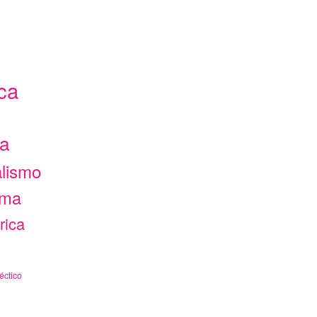
ca
ca
alismo
ama
rica
éctico