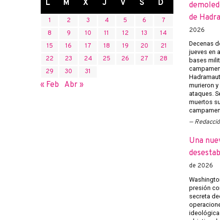
L
M
X
J
V
S
D
demoledo
de Hadr
1
2
3
4
5
6
7
2026
8
9
10
11
12
13
14
Decenas de
15
16
17
18
19
20
21
jueves en 
22
23
24
25
26
27
28
bases mili
campament
29
30
31
Hadramaut 
« Feb
Abr »
murieron y 
ataques. Se
muertos su
campament
Redacci
Una nuev
desestab
de 2026
Washington
presión co
secreta ded
operacione
ideológica