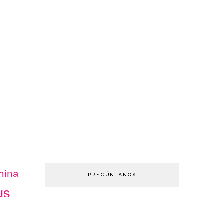
hina
PREGÚNTANOS
us