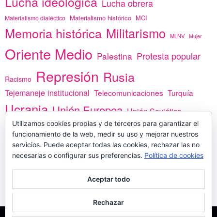
Lucha ideológica
Lucha obrera
Materialismo histórico
MCI
Materialismo dialéctico
Memoria histórica
Militarismo
MLNV
Mujer
Oriente Medio
Protesta popular
Palestina
Represión
Rusia
Racismo
Tejemaneje institucional
Telecomunicaciones
Turquía
Ucrania
Unión Europea
Unión Soviética
Utilizamos cookies propias y de terceros para garantizar el
África
vacunas
Yemen
funcionamiento de la web, medir su uso y mejorar nuestros
servicios. Puede aceptar todas las cookies, rechazar las no
necesarias o configurar sus preferencias.
Política de cookies
PREGÚNTANOS
Aceptar todo
Rechazar