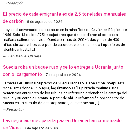
Redacción
El precio de cada emigrante es de 2,5 toneladas mensuales
de carbón
8 de agosto de 2026
Hoy es el aniversario del desastre en la mina Bois du Cazier, en Bélgica, de
1956. Sólo 13 de los 275 trabajadores que descendieron al pozo esa
mañana salieron con vida. Quedaron más de 200 viudas y más de 400
niños sin padre. Los cuerpos de catorce de ellos han sido imposibles de
identificar hasta […]
Juan Manuel Olarieta
Suecia roba un buque ruso y se lo entrega a Ucrania junto
con el cargamento
7 de agosto de 2026
El martes el Tribunal Supremo de Suecia rechazó la apelación interpuesta
por el armador de un buque, legalizando así la piratería marítima. Dos
sentencias anteriores de los tribunales inferiores ordenaban la entrega del
buque y su carga a Ucrania. A partir de ahí, la información procedente de
Suecia es un cúmulo de despropósitos, que empiezan […]
Redacción
Las negociaciones para la paz en Ucrania han comenzado
en Viena
7 de agosto de 2026