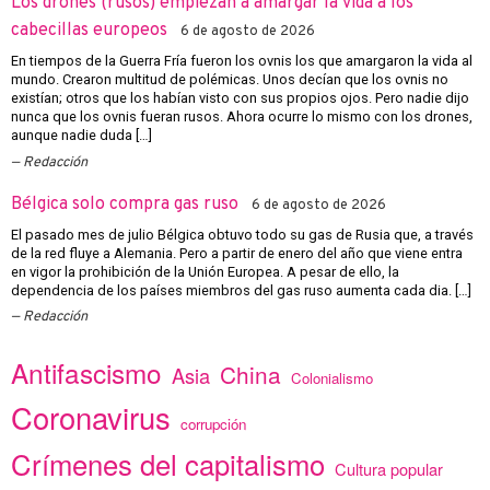
Los drones (rusos) empiezan a amargar la vida a los
cabecillas europeos
6 de agosto de 2026
En tiempos de la Guerra Fría fueron los ovnis los que amargaron la vida al
mundo. Crearon multitud de polémicas. Unos decían que los ovnis no
existían; otros que los habían visto con sus propios ojos. Pero nadie dijo
nunca que los ovnis fueran rusos. Ahora ocurre lo mismo con los drones,
aunque nadie duda […]
Redacción
Bélgica solo compra gas ruso
6 de agosto de 2026
El pasado mes de julio Bélgica obtuvo todo su gas de Rusia que, a través
de la red fluye a Alemania. Pero a partir de enero del año que viene entra
en vigor la prohibición de la Unión Europea. A pesar de ello, la
dependencia de los países miembros del gas ruso aumenta cada dia. […]
Redacción
Antifascismo
China
Asia
Colonialismo
Coronavirus
corrupción
Crímenes del capitalismo
Cultura popular