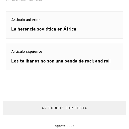
Navegación
Artículo anterior
de
Artículo
La herencia soviética en África
entradas
anterior
Artículo siguiente
Artículo
Los talibanes no son una banda de rock and roll
siguiente:
ARTÍCULOS POR FECHA
agosto 2026