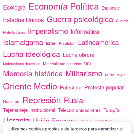
Economía Política
Ecología
Espionaje
Guerra psicológica
Estados Unidos
Guerrilla
Imperialismo
Informática
Historia obrera
Islamalgama
Latinoamérica
Israel
Kurdistán
Lucha ideológica
Lucha obrera
Materialismo histórico
MCI
Materialismo dialéctico
Memoria histórica
Militarismo
MLNV
Mujer
Oriente Medio
Protesta popular
Palestina
Represión
Rusia
Racismo
Tejemaneje institucional
Telecomunicaciones
Turquía
Ucrania
Unión Europea
Unión Soviética
Utilizamos cookies propias y de terceros para garantizar el
África
vacunas
Yemen