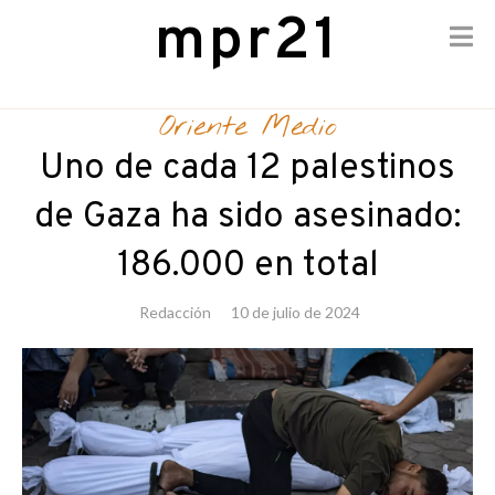
mpr21
Skip
to
Oriente Medio
content
Uno de cada 12 palestinos
de Gaza ha sido asesinado:
186.000 en total
Redacción
10 de julio de 2024