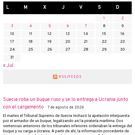
L
M
X
J
V
S
D
1
2
3
4
5
6
7
8
9
10
11
12
13
14
15
16
17
18
19
20
21
22
23
24
25
26
27
28
29
30
31
« Jul
RSS/FEEDS
Suecia roba un buque ruso y se lo entrega a Ucrania junto
con el cargamento
7 de agosto de 2026
El martes el Tribunal Supremo de Suecia rechazó la apelación interpuesta
por el armador de un buque, legalizando así la piratería marítima. Dos
sentencias anteriores de los tribunales inferiores ordenaban la entrega del
buque y su carga a Ucrania. A partir de ahí, la información procedente de