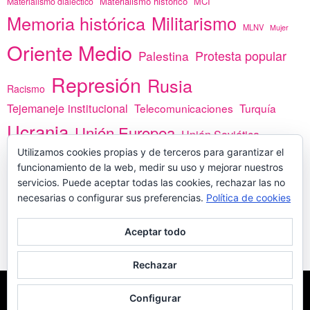
Materialismo histórico
MCI
Materialismo dialéctico
Memoria histórica
Militarismo
MLNV
Mujer
Oriente Medio
Protesta popular
Palestina
Represión
Rusia
Racismo
Tejemaneje institucional
Telecomunicaciones
Turquía
Ucrania
Unión Europea
Unión Soviética
Utilizamos cookies propias y de terceros para garantizar el
África
vacunas
Yemen
funcionamiento de la web, medir su uso y mejorar nuestros
servicios. Puede aceptar todas las cookies, rechazar las no
necesarias o configurar sus preferencias.
Política de cookies
PREGÚNTANOS
Aceptar todo
Rechazar
COPYLEFT - CÍTANOS SI USAS CONTENIDOS DE ESTA WEB
POLÍTICA DE
Configurar
COOKIES