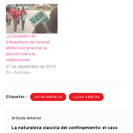
Los piquetes de
trabajadores de General
Motors incrementan la
presión sobre la
multinacional
27 de septiembre de 2019
En «Noticias»
Etiquetas :
LATINOAMÉRICA
LUCHA OBRERA
Navegación
Artículo anterior
de
Artículo
La naturaleza clasista del confinamiento: el caso
entradas