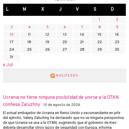
L
M
X
J
V
S
D
1
2
3
4
5
6
7
8
9
10
11
12
13
14
15
16
17
18
19
20
21
22
23
24
25
26
27
28
29
30
31
« Jul
RSS/FEEDS
Ucrania no tiene ninguna posibilidad de unirse a la OTAN
confiesa Zaluzhny
10 de agosto de 2026
El actual embajador de Ucrania en Reino Unido y excomandante en jefe
del ejército, Valery Zaluzhny, ha declarado que no ve ninguna perspectiva
de que Ucrania se una a la OTAN, sugiriendo que el gobierno de Kiev
debería desarrollar otros lazos de seguridad con Europa, informa