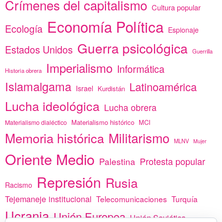
Crímenes del capitalismo
Cultura popular
Economía Política
Ecología
Espionaje
Guerra psicológica
Estados Unidos
Guerrilla
Imperialismo
Informática
Historia obrera
Islamalgama
Latinoamérica
Israel
Kurdistán
Lucha ideológica
Lucha obrera
Materialismo histórico
MCI
Materialismo dialéctico
Memoria histórica
Militarismo
MLNV
Mujer
Oriente Medio
Protesta popular
Palestina
Represión
Rusia
Racismo
Tejemaneje institucional
Telecomunicaciones
Turquía
Ucrania
Unión Europea
Unión Soviética