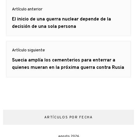
Navegación
Artículo anterior
de
Artículo
El inicio de una guerra nuclear depende de la
entradas
anterior
decisión de una sola persona
Artículo siguiente
Artículo
Suecia amplía los cementerios para enterrar a
siguiente:
quienes mueran en la próxima guerra contra Rusia
ARTÍCULOS POR FECHA
agosto 2026