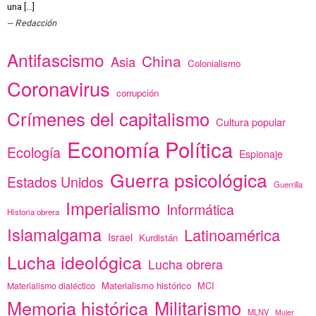
una […]
Redacción
Antifascismo
China
Asia
Colonialismo
Coronavirus
corrupción
Crímenes del capitalismo
Cultura popular
Economía Política
Ecología
Espionaje
Guerra psicológica
Estados Unidos
Guerrilla
Imperialismo
Informática
Historia obrera
Islamalgama
Latinoamérica
Israel
Kurdistán
Lucha ideológica
Lucha obrera
Materialismo histórico
MCI
Materialismo dialéctico
Memoria histórica
Militarismo
MLNV
Mujer