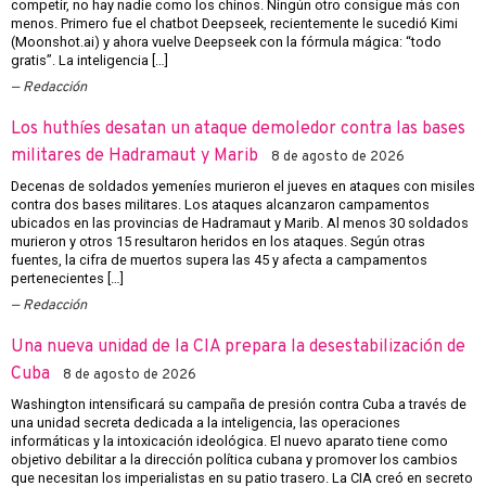
competir, no hay nadie como los chinos. Ningún otro consigue más con
menos. Primero fue el chatbot Deepseek, recientemente le sucedió Kimi
(Moonshot.ai) y ahora vuelve Deepseek con la fórmula mágica: “todo
gratis”. La inteligencia […]
Redacción
Los huthíes desatan un ataque demoledor contra las bases
militares de Hadramaut y Marib
8 de agosto de 2026
Decenas de soldados yemeníes murieron el jueves en ataques con misiles
contra dos bases militares. Los ataques alcanzaron campamentos
ubicados en las provincias de Hadramaut y Marib. Al menos 30 soldados
murieron y otros 15 resultaron heridos en los ataques. Según otras
fuentes, la cifra de muertos supera las 45 y afecta a campamentos
pertenecientes […]
Redacción
Una nueva unidad de la CIA prepara la desestabilización de
Cuba
8 de agosto de 2026
Washington intensificará su campaña de presión contra Cuba a través de
una unidad secreta dedicada a la inteligencia, las operaciones
informáticas y la intoxicación ideológica. El nuevo aparato tiene como
objetivo debilitar a la dirección política cubana y promover los cambios
que necesitan los imperialistas en su patio trasero. La CIA creó en secreto