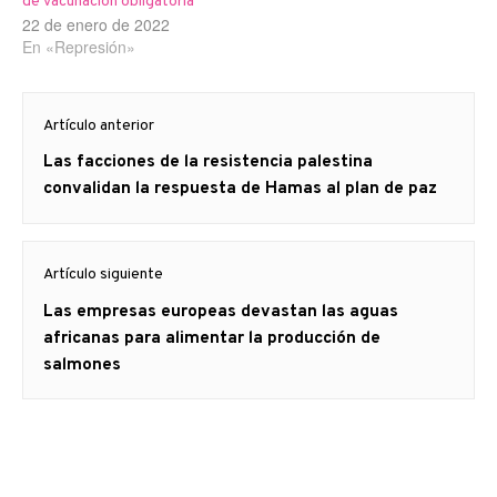
de vacunación obligatoria
22 de enero de 2022
En «Represión»
Navegación
Artículo anterior
de
Artículo
Las facciones de la resistencia palestina
entradas
anterior
convalidan la respuesta de Hamas al plan de paz
Artículo siguiente
Artículo
Las empresas europeas devastan las aguas
siguiente:
africanas para alimentar la producción de
salmones