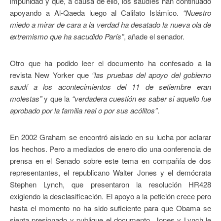
impunidad y que, a causa de ello, los saudíes han continuado
apoyando a Al-Qaeda luego al Califato Islámico.
“Nuestro
miedo a mirar de cara a la verdad ha desatado la nueva ola de
extremismo que ha sacudido París”
, añade el senador.
Otro que ha podido leer el documento ha confesado a la
revista New Yorker que
“las pruebas del apoyo del gobierno
saudí a los acontecimientos del 11 de setiembre eran
molestas”
y que la
“verdadera cuestión es saber si aquello fue
aprobado por la familia real o por sus acólitos”
.
En 2002 Graham se encontró aislado en su lucha por aclarar
los hechos. Pero a mediados de enero dio una conferencia de
prensa en el Senado sobre este tema en compañía de dos
representantes, el republicano Walter Jones y el demócrata
Stephen Lynch, que presentaron la resolución HR428
exigiendo la desclasificación. El apoyo a la petición crece pero
hasta el momento no ha sido suficiente para que Obama se
sienta presionado y publique el documento. Jones y Lynch le