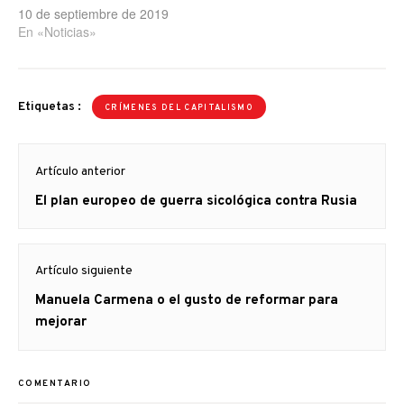
10 de septiembre de 2019
En «Noticias»
Etiquetas :
CRÍMENES DEL CAPITALISMO
Navegación
Artículo anterior
de
Artículo
El plan europeo de guerra sicológica contra Rusia
entradas
anterior
Artículo siguiente
Artículo
Manuela Carmena o el gusto de reformar para
siguiente:
mejorar
COMENTARIO