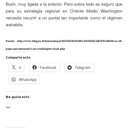
Bush, muy ligada a la anterior. Pero sobre todo es seguro que
para su estrategia regional en Oriente Medio Washington
necesita recurrir a un puntal tan importante como el régimen
wahabita.
Fuente: http://www.lefigaro.fr/international/2015/02/02/01003-20150202ARTFIG00430-ces-28-
pages-qui-menacent-l-axe-washington-riyad.php
Comparte esto:
X
Facebook
Telegram
WhatsApp
Me gusta esto:
Cargando...