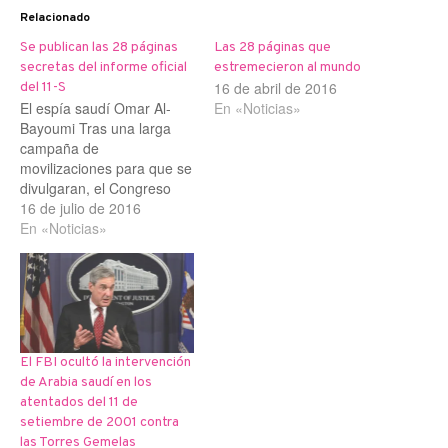
Relacionado
Se publican las 28 páginas
Las 28 páginas que
secretas del informe oficial
estremecieron al mundo
16 de abril de 2016
del 11-S
El espía saudí Omar Al-
En «Noticias»
Bayoumi Tras una larga
campaña de
movilizaciones para que se
divulgaran, el Congreso
estadounidense acaba de
16 de julio de 2016
publicar las 28 páginas
En «Noticias»
secretas del informe sobre
los atentados del 11-S en
las Torres Gemelas de
Nueva York. La
información estuvo
guardada desde que en
El FBI ocultó la intervención
2002 se leaboró el…
de Arabia saudí en los
atentados del 11 de
setiembre de 2001 contra
las Torres Gemelas