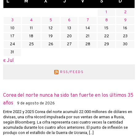
L
M
X
J
V
S
D
1
2
3
4
5
6
7
8
9
10
11
12
13
14
15
16
17
18
19
20
21
22
23
24
25
26
27
28
29
30
31
« Jul
RSS/FEEDS
Corea del norte nunca ha sido tan fuerte en los últimos 35
años
9 de agosto de 2026
Entre 2022 y 2025 Corea del norte acumuló 22.000 millones de dólares en
divisas, una cifra récord impulsada por sus ventas de armas a Rusia,
según Bloomberg. La cifra representa casi cuatro veces la cantidad
acumulada durante los cuatro años anteriores. El punto de inflexión se
produjo con el estallido de la Guerra de Ucrania, […]