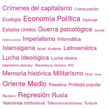
Crímenes del capitalismo
Cultura popular
Economía Política
Ecología
Espionaje
Guerra psicológica
Estados Unidos
Guerrilla
Imperialismo
Informática
Historia obrera
Islamalgama
Latinoamérica
Israel
Kurdistán
Lucha ideológica
Lucha obrera
Materialismo histórico
MCI
Materialismo dialéctico
Memoria histórica
Militarismo
MLNV
Mujer
Oriente Medio
Protesta popular
Palestina
Represión
Rusia
Racismo
Tejemaneje institucional
Telecomunicaciones
Turquía