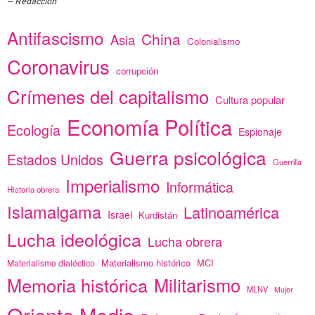
Redacción
Antifascismo
China
Asia
Colonialismo
Coronavirus
corrupción
Crímenes del capitalismo
Cultura popular
Economía Política
Ecología
Espionaje
Guerra psicológica
Estados Unidos
Guerrilla
Imperialismo
Informática
Historia obrera
Islamalgama
Latinoamérica
Israel
Kurdistán
Lucha ideológica
Lucha obrera
Materialismo histórico
MCI
Materialismo dialéctico
Memoria histórica
Militarismo
MLNV
Mujer
Oriente Medio