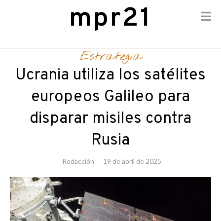
mpr21
Skip
to
Estrategia
content
Ucrania utiliza los satélites
europeos Galileo para
disparar misiles contra
Rusia
Redacción
19 de abril de 2025