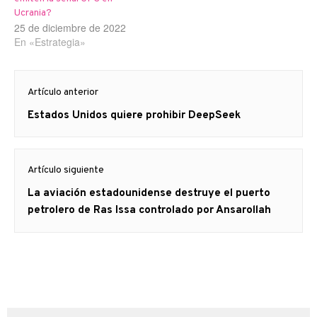
Ucrania?
25 de diciembre de 2022
En «Estrategia»
Navegación
Artículo anterior
de
Artículo
Estados Unidos quiere prohibir DeepSeek
entradas
anterior
Artículo siguiente
Artículo
La aviación estadounidense destruye el puerto
siguiente:
petrolero de Ras Issa controlado por Ansarollah