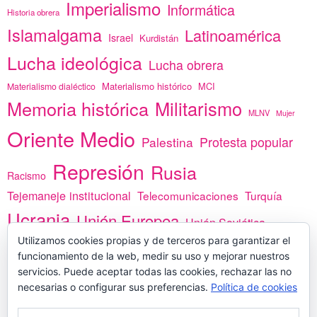
Imperialismo
Informática
Historia obrera
Islamalgama
Latinoamérica
Israel
Kurdistán
Lucha ideológica
Lucha obrera
Materialismo histórico
MCI
Materialismo dialéctico
Memoria histórica
Militarismo
MLNV
Mujer
Oriente Medio
Protesta popular
Palestina
Represión
Rusia
Racismo
Tejemaneje institucional
Telecomunicaciones
Turquía
Ucrania
Unión Europea
Unión Soviética
Utilizamos cookies propias y de terceros para garantizar el
África
vacunas
Yemen
funcionamiento de la web, medir su uso y mejorar nuestros
servicios. Puede aceptar todas las cookies, rechazar las no
necesarias o configurar sus preferencias.
Política de cookies
PREGÚNTANOS