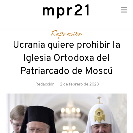
mpr21
Skip
to
Represión
content
Ucrania quiere prohibir la
Iglesia Ortodoxa del
Patriarcado de Moscú
Redacción
2 de febrero de 2023