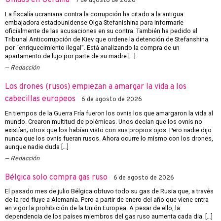
Unidos en Ucrania
7 de agosto de 2026
La fiscalía ucraniana contra la corrupción ha citado a la antigua
embajadora estadounidense Olga Stefanishina para informarle
oficialmente de las acusaciones en su contra. También ha pedido al
Tribunal Anticorrupción de Kiev que ordene la detención de Stefanshina
por “enriquecimiento ilegal”. Está analizando la compra de un
apartamento de lujo por parte de su madre […]
Redacción
Los drones (rusos) empiezan a amargar la vida a los
cabecillas europeos
6 de agosto de 2026
En tiempos de la Guerra Fría fueron los ovnis los que amargaron la vida al
mundo. Crearon multitud de polémicas. Unos decían que los ovnis no
existían; otros que los habían visto con sus propios ojos. Pero nadie dijo
nunca que los ovnis fueran rusos. Ahora ocurre lo mismo con los drones,
aunque nadie duda […]
Redacción
Bélgica solo compra gas ruso
6 de agosto de 2026
El pasado mes de julio Bélgica obtuvo todo su gas de Rusia que, a través
de la red fluye a Alemania. Pero a partir de enero del año que viene entra
en vigor la prohibición de la Unión Europea. A pesar de ello, la
dependencia de los países miembros del gas ruso aumenta cada dia. […]