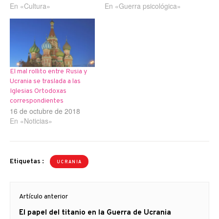
En «Cultura»
En «Guerra psicológica»
El mal rollito entre Rusia y
Ucrania se traslada a las
Iglesias Ortodoxas
correspondientes
16 de octubre de 2018
En «Noticias»
Etiquetas :
UCRANIA
Navegación
Artículo anterior
de
Artículo
El papel del titanio en la Guerra de Ucrania
entradas