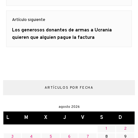
anterior
Artículo siguiente
Artículo
Los generosos donantes de armas a Ucrania
siguiente:
quieren que alguien pague la factura
ARTÍCULOS POR FECHA
agosto 2026
L
M
X
J
V
S
D
1
2
3
4
5
6
7
8
9