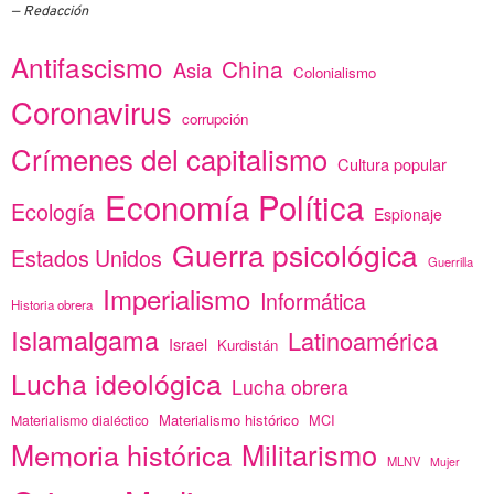
Redacción
Antifascismo
China
Asia
Colonialismo
Coronavirus
corrupción
Crímenes del capitalismo
Cultura popular
Economía Política
Ecología
Espionaje
Guerra psicológica
Estados Unidos
Guerrilla
Imperialismo
Informática
Historia obrera
Islamalgama
Latinoamérica
Israel
Kurdistán
Lucha ideológica
Lucha obrera
Materialismo histórico
MCI
Materialismo dialéctico
Memoria histórica
Militarismo
MLNV
Mujer