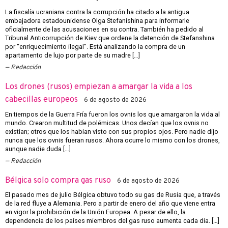
La fiscalía ucraniana contra la corrupción ha citado a la antigua
embajadora estadounidense Olga Stefanishina para informarle
oficialmente de las acusaciones en su contra. También ha pedido al
Tribunal Anticorrupción de Kiev que ordene la detención de Stefanshina
por “enriquecimiento ilegal”. Está analizando la compra de un
apartamento de lujo por parte de su madre […]
Redacción
Los drones (rusos) empiezan a amargar la vida a los
cabecillas europeos
6 de agosto de 2026
En tiempos de la Guerra Fría fueron los ovnis los que amargaron la vida al
mundo. Crearon multitud de polémicas. Unos decían que los ovnis no
existían; otros que los habían visto con sus propios ojos. Pero nadie dijo
nunca que los ovnis fueran rusos. Ahora ocurre lo mismo con los drones,
aunque nadie duda […]
Redacción
Bélgica solo compra gas ruso
6 de agosto de 2026
El pasado mes de julio Bélgica obtuvo todo su gas de Rusia que, a través
de la red fluye a Alemania. Pero a partir de enero del año que viene entra
en vigor la prohibición de la Unión Europea. A pesar de ello, la
dependencia de los países miembros del gas ruso aumenta cada dia. […]