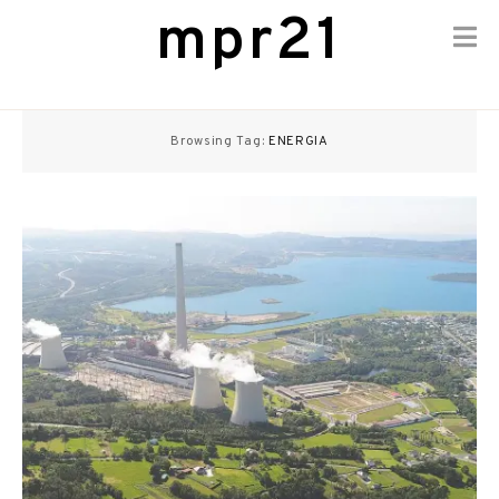
mpr21
Skip
to
Browsing Tag:
ENERGIA
content