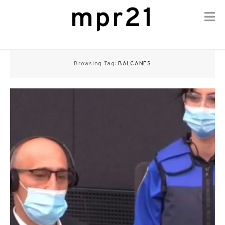
mpr21
Skip
to
Browsing Tag:
BALCANES
content