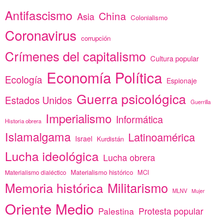
Antifascismo
China
Asia
Colonialismo
Coronavirus
corrupción
Crímenes del capitalismo
Cultura popular
Economía Política
Ecología
Espionaje
Guerra psicológica
Estados Unidos
Guerrilla
Imperialismo
Informática
Historia obrera
Islamalgama
Latinoamérica
Israel
Kurdistán
Lucha ideológica
Lucha obrera
Materialismo histórico
MCI
Materialismo dialéctico
Memoria histórica
Militarismo
MLNV
Mujer
Oriente Medio
Protesta popular
Palestina