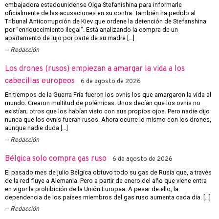
embajadora estadounidense Olga Stefanishina para informarle
oficialmente de las acusaciones en su contra. También ha pedido al
Tribunal Anticorrupción de Kiev que ordene la detención de Stefanshina
por “enriquecimiento ilegal”. Está analizando la compra de un
apartamento de lujo por parte de su madre […]
Redacción
Los drones (rusos) empiezan a amargar la vida a los
cabecillas europeos
6 de agosto de 2026
En tiempos de la Guerra Fría fueron los ovnis los que amargaron la vida al
mundo. Crearon multitud de polémicas. Unos decían que los ovnis no
existían; otros que los habían visto con sus propios ojos. Pero nadie dijo
nunca que los ovnis fueran rusos. Ahora ocurre lo mismo con los drones,
aunque nadie duda […]
Redacción
Bélgica solo compra gas ruso
6 de agosto de 2026
El pasado mes de julio Bélgica obtuvo todo su gas de Rusia que, a través
de la red fluye a Alemania. Pero a partir de enero del año que viene entra
en vigor la prohibición de la Unión Europea. A pesar de ello, la
dependencia de los países miembros del gas ruso aumenta cada dia. […]
Redacción